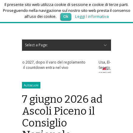
Il presente sito web utilizza cookie di sessione e cookie di terze parti.
Proseguendo nella navigazione sul nostro sito web presta il consenso
all'uso dei cookie.
Ok
Leggi l informativa
giovedì 6, Agosto 2026
Select a Page:
Nascondi navigazione
Home
News
Autoscuole
Studi di consulenza
Nautica
Regioni
Abruzzo
Basilicata
Calabria
Campania
Emilia Romagna
Friuli Venezia Giulia
Lazio
Liguria
Lombardia
Marche
Molise
Piemonte
Puglia
Sardegna
Sicilia
Toscana
Trentino-Alto Adige
Umbria
Valle d’Aosta
Veneto
Eventi
Resoconti
Appuntamenti futuri
chi siamo-contatti
aro del regolamento
Usa, El-Sayed vince primarie Dem per il
ra nel vivo
Senato in Michigan. Trump: "Un perdente
comunista che odia ebrei e Israele"
Autoscuole
7 giugno 2026 ad
Ascoli Piceno il
Consiglio