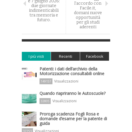
e 7 giugno 2026:
l’accordo con
due giornate
Facile.it,
indimenticabili
domani nuove
tra memoria e
opportunità
futuro.
per gli studi
aderenti
I più visti
Recenti
Facebook
Patenti: i dati dell’archivio della
Motorizzazione consultabili online
Visualizzazioni
149157
Quando riapriranno le Autoscuole?
Visualizzazioni
32805
Proroga scadenza Fogli Rosa e
domande d’esame per la patente di
guida
Visualizzazioni
32253