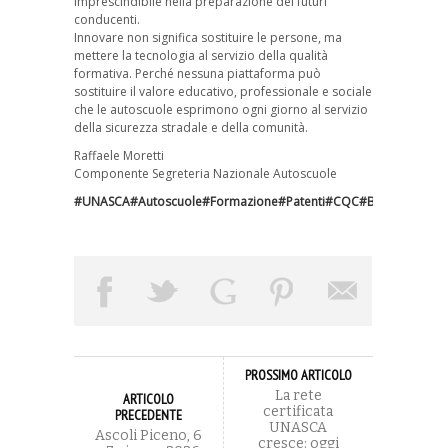
imprescindibile nella preparazione dei futuri
conducenti.
Innovare non significa sostituire le persone, ma
mettere la tecnologia al servizio della qualità
formativa. Perché nessuna piattaforma può
sostituire il valore educativo, professionale e sociale
che le autoscuole esprimono ogni giorno al servizio
della sicurezza stradale e della comunità.
Raffaele Moretti
Componente Segreteria Nazionale Autoscuole
#UNASCA
#Autoscuole
#Formazione
#Patenti
#CQC
#BLSD
#Sicurez
PROSSIMO ARTICOLO
La rete
ARTICOLO
certificata
PRECEDENTE
UNASCA
Ascoli Piceno, 6
cresce: oggi