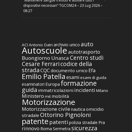
“Mantenere sangue freddo e attivare tutti i
dispositivi necessari” TGCOM24 – 23 Lug 2026 –
08:27
auto
archivio unico
ACI
Antonio Datri
Autoscuole
autotrasporto
Centro studi
Buongiorno Unasca
codice della
Cesare Ferrari
strada
CQC
Efa
documento unico
Emilio Patella
esami
esami di guida
formazione
Europa
esaminatori
guida
incidenti
immatricolazioni
Milano
Ministero
mobilità
mit
Motorizzazione
Motorizzazione civile
nautica
omicidio
Ottorino Pignoloni
stradale
patente
patenti
polizia stradale
Pra
sicurezza
rinnovo
Roma
Sermetra