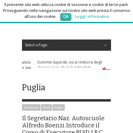
Il presente sito web utilizza cookie di sessione e cookie di terze parti.
Proseguendo nella navigazione sul nostro sito web presta il consenso
all'uso dei cookie.
Ok
Leggi l informativa
venerdì 7, Agosto 2026
Select a Page:
Nascondi navigazione
Home
News
Autoscuole
Studi di consulenza
Nautica
Regioni
Abruzzo
Basilicata
Calabria
Campania
Emilia Romagna
Friuli Venezia Giulia
Lazio
Liguria
Lombardia
Marche
Molise
Piemonte
Puglia
Sardegna
Sicilia
Toscana
Trentino-Alto Adige
Umbria
Valle d’Aosta
Veneto
Eventi
Resoconti
Appuntamenti futuri
chi siamo-contatti
Dolomiti Superski, via ai rimborsi degli
skipass: ecco chi può richiederli
Puglia
Autoscuole
News
Puglia
Il Segretario Naz. Autoscuole
Alfredo Boenzi Introduce il
Corso di Esecutore BLSD I.R.C.