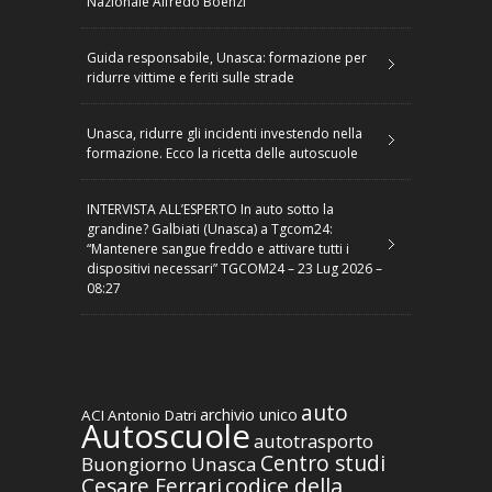
Nazionale Alfredo Boenzi
Guida responsabile, Unasca: formazione per
ridurre vittime e feriti sulle strade
Unasca, ridurre gli incidenti investendo nella
formazione. Ecco la ricetta delle autoscuole
INTERVISTA ALL’ESPERTO In auto sotto la
grandine? Galbiati (Unasca) a Tgcom24:
“Mantenere sangue freddo e attivare tutti i
dispositivi necessari” TGCOM24 – 23 Lug 2026 –
08:27
auto
archivio unico
ACI
Antonio Datri
Autoscuole
autotrasporto
Centro studi
Buongiorno Unasca
codice della
Cesare Ferrari