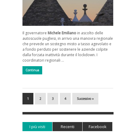
Il governatore
Michele Emiliano
in ascolto delle
autoscuole pugliesi, in arrivo una manovra regionale
che prevede un sostegno misto a tasso agevolato e
a fondo perduto per sostenere le aziende colpite
dalla forzata inattività durante il lockdown. I
coordinatori regionali …
Continua
1
2
3
4
Successivo »
I più visti
Recenti
Facebook