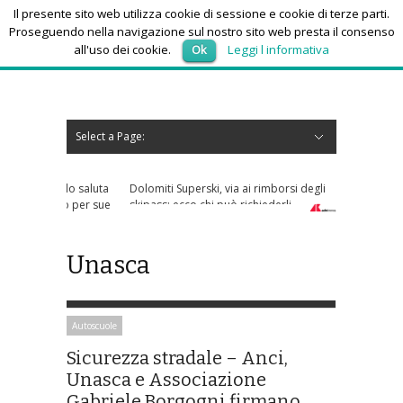
Il presente sito web utilizza cookie di sessione e cookie di terze parti.
Proseguendo nella navigazione sul nostro sito web presta il consenso
all'uso dei cookie.
Ok
Leggi l informativa
venerdì 7, Agosto 2026
Select a Page:
Nascondi navigazione
Home
News
Autoscuole
Studi di consulenza
Nautica
Regioni
Abruzzo
Basilicata
Calabria
Campania
Emilia Romagna
Friuli Venezia Giulia
Lazio
Liguria
Lombardia
Marche
Molise
Piemonte
Puglia
Sardegna
Sicilia
Toscana
Trentino-Alto Adige
Umbria
Valle d’Aosta
Veneto
Eventi
Resoconti
Appuntamenti futuri
chi siamo-contatti
Dolomiti Superski, via ai rimborsi degli
skipass: ecco chi può richiederli
Unasca
Autoscuole
Sicurezza stradale – Anci,
Unasca e Associazione
Gabriele Borgogni firmano