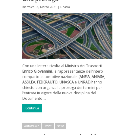
mercoledì 3, Marzo 2021 |
unasca
Con una lettera rivolta al Ministro dei Trasporti
Enrico Giovannini
, le rappresentanze dell’intero
comparto automotive nazionale (
ANFIA
,
ANIASA
,
ASSILEA
,
FEDERAUTO
,
UNASCA
e
UNRAE
) hanno
chiesto con urgenza la proroga dei termini per
l’entrata in vigore della nuova disciplina del
Documento …
Continua
Autoscuole
Eventi
News