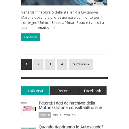
Venerdì 1° febbraio dalle 9 alle 14 a Civitanova
Marche docenti e professionisti a confronto per il
convegno Unimc – Unasca “Smart Road e i veicoli a
guida automatizzata”
Continua
1
2
3
4
Successivo »
I più visti
Recenti
Facebook
Patenti: i dati dell’archivio della
Motorizzazione consultabili online
Visualizzazioni
149188
Quando riapriranno le Autoscuole?