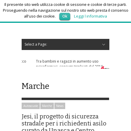
Il presente sito web utilizza cookie di sessione e cookie di terze parti.
Proseguendo nella navigazione sul nostro sito web presta il consenso
all'uso dei cookie.
Ok
Leggi l informativa
venerdì 7, Agosto 2026
Select a Page:
Nascondi navigazione
Home
News
Autoscuole
Studi di consulenza
Nautica
Regioni
Abruzzo
Basilicata
Calabria
Campania
Emilia Romagna
Friuli Venezia Giulia
Lazio
Liguria
Lombardia
Marche
Molise
Piemonte
Puglia
Sardegna
Sicilia
Toscana
Trentino-Alto Adige
Umbria
Valle d’Aosta
Veneto
Eventi
Resoconti
Appuntamenti futuri
chi siamo-contatti
Tra bambini e ragazzi in aumento uso
psicofarmaci, consumi triplicati dal 2016
Marche
Autoscuole
Marche
News
Jesi, il progetto di sicurezza
stradale per i richiedenti asilo
curato da Unasca e Centro