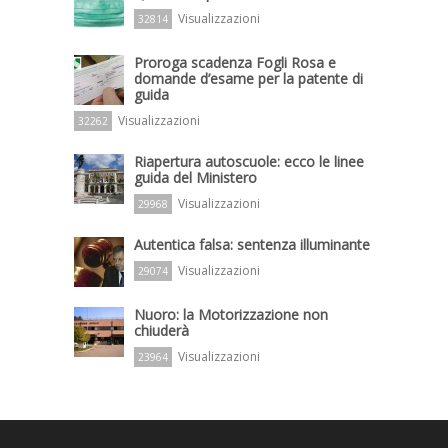
Visualizzazioni
32814
Proroga scadenza Fogli Rosa e
domande d’esame per la patente di
guida
Visualizzazioni
32262
Riapertura autoscuole: ecco le linee
guida del Ministero
Visualizzazioni
29968
Autentica falsa: sentenza illuminante
Visualizzazioni
29074
Nuoro: la Motorizzazione non
chiuderà
Visualizzazioni
23964