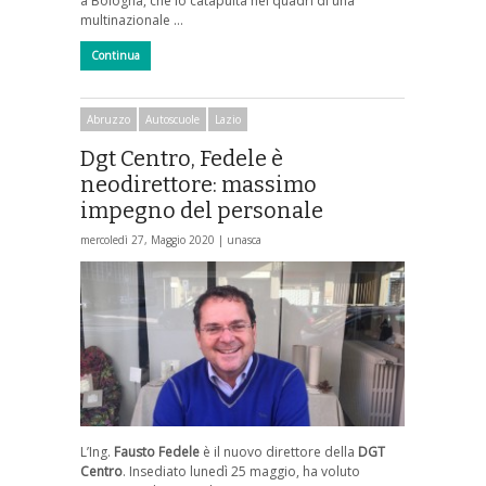
a Bologna, che lo catapulta nei quadri di una
multinazionale …
Continua
Abruzzo
Autoscuole
Lazio
Dgt Centro, Fedele è
neodirettore: massimo
impegno del personale
mercoledì 27, Maggio 2020 |
unasca
L’Ing.
Fausto Fedele
è il nuovo direttore della
DGT
Centro
. Insediato lunedì 25 maggio, ha voluto