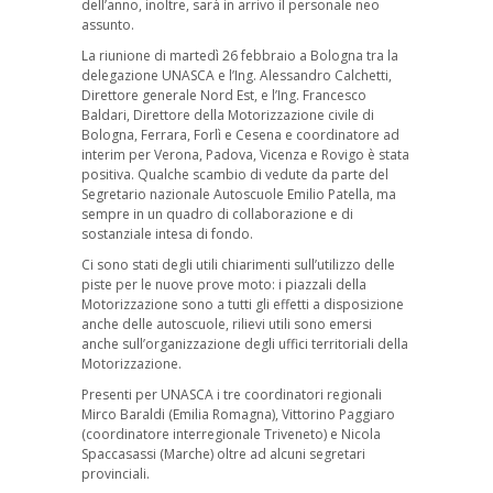
dell’anno, inoltre, sarà in arrivo il personale neo
assunto.
La riunione di martedì 26 febbraio a Bologna tra la
delegazione UNASCA e l’Ing. Alessandro Calchetti,
Direttore generale Nord Est, e l’Ing. Francesco
Baldari, Direttore della Motorizzazione civile di
Bologna, Ferrara, Forlì e Cesena e coordinatore ad
interim per Verona, Padova, Vicenza e Rovigo è stata
positiva. Qualche scambio di vedute da parte del
Segretario nazionale Autoscuole Emilio Patella, ma
sempre in un quadro di collaborazione e di
sostanziale intesa di fondo.
Ci sono stati degli utili chiarimenti sull’utilizzo delle
piste per le nuove prove moto: i piazzali della
Motorizzazione sono a tutti gli effetti a disposizione
anche delle autoscuole, rilievi utili sono emersi
anche sull’organizzazione degli uffici territoriali della
Motorizzazione.
Presenti per UNASCA i tre coordinatori regionali
Mirco Baraldi (Emilia Romagna), Vittorino Paggiaro
(coordinatore interregionale Triveneto) e Nicola
Spaccasassi (Marche) oltre ad alcuni segretari
provinciali.