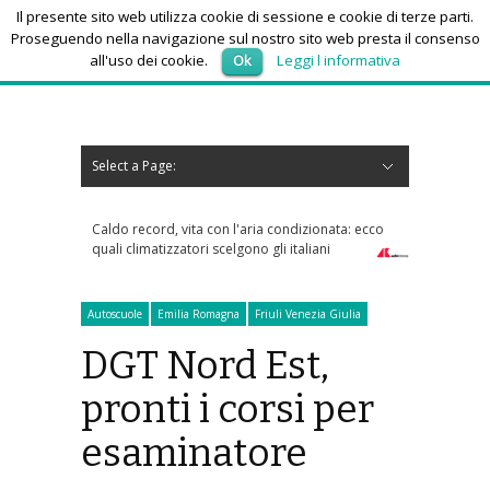
Il presente sito web utilizza cookie di sessione e cookie di terze parti.
Proseguendo nella navigazione sul nostro sito web presta il consenso
all'uso dei cookie.
Ok
Leggi l informativa
venerdì 7, Agosto 2026
Select a Page:
Nascondi navigazione
Home
News
Autoscuole
Studi di consulenza
Nautica
Regioni
Abruzzo
Basilicata
Calabria
Campania
Emilia Romagna
Friuli Venezia Giulia
Lazio
Liguria
Lombardia
Marche
Molise
Piemonte
Puglia
Sardegna
Sicilia
Toscana
Trentino-Alto Adige
Umbria
Valle d’Aosta
Veneto
Eventi
Resoconti
Appuntamenti futuri
chi siamo-contatti
Caldo record, vita con l'aria condizionata: ecco
Tra bambini e ragazzi 
quali climatizzatori scelgono gli italiani
psicofarmaci, consumi t
Autoscuole
Emilia Romagna
Friuli Venezia Giulia
DGT Nord Est,
pronti i corsi per
esaminatore