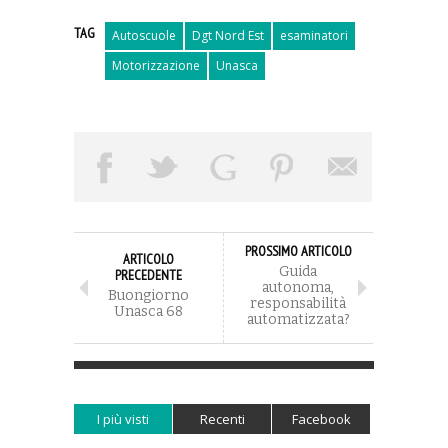
TAG
Autoscuole
Dgt Nord Est
esaminatori
Motorizzazione
Unasca
PROSSIMO ARTICOLO
ARTICOLO
Guida
PRECEDENTE
autonoma,
Buongiorno
responsabilità
Unasca 68
automatizzata?
I più visti
Recenti
Facebook