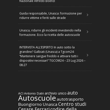
Nazionale Alfredo Boenzi
Guida responsabile, Unasca: formazione per
ridurre vittime e feriti sulle strade
Unasca, ridurre gli incidenti investendo nella
formazione. Ecco la ricetta delle autoscuole
INTERVISTA ALL’ESPERTO In auto sotto la
grandine? Galbiati (Unasca) a Tgcom24:
“Mantenere sangue freddo e attivare tutti i
dispositivi necessari” TGCOM24 – 23 Lug 2026 –
08:27
auto
archivio unico
ACI
Antonio Datri
Autoscuole
autotrasporto
Centro studi
Buongiorno Unasca
codice della
Cesare Ferrari