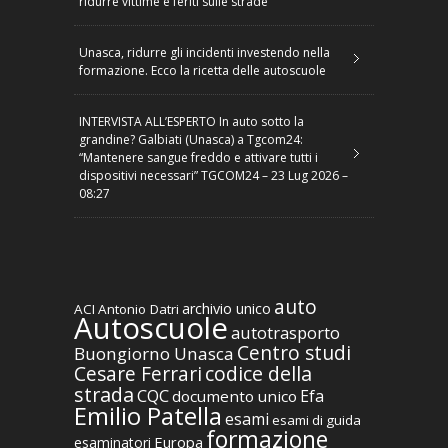
ridurre vittime e feriti sulle strade
Unasca, ridurre gli incidenti investendo nella
formazione. Ecco la ricetta delle autoscuole
INTERVISTA ALL’ESPERTO In auto sotto la
grandine? Galbiati (Unasca) a Tgcom24:
“Mantenere sangue freddo e attivare tutti i
dispositivi necessari” TGCOM24 – 23 Lug 2026 –
08:27
auto
archivio unico
ACI
Antonio Datri
Autoscuole
autotrasporto
Centro studi
Buongiorno Unasca
codice della
Cesare Ferrari
strada
CQC
Efa
documento unico
Emilio Patella
esami
esami di guida
formazione
Europa
esaminatori