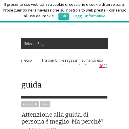
Il presente sito web utilizza cookie di sessione e cookie di terze parti.
Proseguendo nella navigazione sul nostro sito web presta il consenso
all'uso dei cookie.
Ok
Leggi l informativa
venerdì 7, Agosto 2026
Select a Page:
Nascondi navigazione
Home
News
Autoscuole
Studi di consulenza
Nautica
Regioni
Abruzzo
Basilicata
Calabria
Campania
Emilia Romagna
Friuli Venezia Giulia
Lazio
Liguria
Lombardia
Marche
Molise
Piemonte
Puglia
Sardegna
Sicilia
Toscana
Trentino-Alto Adige
Umbria
Valle d’Aosta
Veneto
Eventi
Resoconti
Appuntamenti futuri
chi siamo-contatti
Tra bambini e ragazzi in aumento uso
psicofarmaci, consumi triplicati dal 2016
guida
Autoscuole
News
Attenzione alla guida, di
persona è meglio. Ma perché?