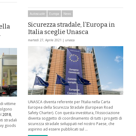
Autoscuole
Europa
News
Sicurezza stradale, l’Europa in
ella
Italia sceglie Unasca
a
martedì 27, Aprile 2021 |
unasca
UNASCA diventa referente per l’Italia nella Carta
di vittime
Europea della Sicurezza Stradale (European Road
nvolgono
Safety Charter). Con questa investitura, l’Associazione
el
2018
,
diventa soggetto di coordinamento di tutti i progetti di
i stradali
sicurezza stradale sviluppati nel nostro Paese, che
avy goods
aspirino ad essere pubblicati sul …