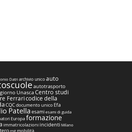
auto
archivio unico
onio Datri
toscuole
autotrasporto
Centro studi
giorno Unasca
codice della
re Ferrari
da
CQC
Efa
documento unico
io Patella
esami
esami di guida
formazione
Europa
atori
a
incidenti
immatricolazioni
Milano
tero
mobilità
mit