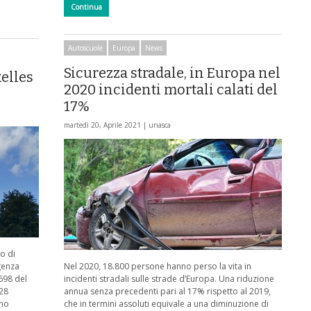
Continua
Autoscuole
Europa
News
Sicurezza stradale, in Europa nel
xelles
2020 incidenti mortali calati del
17%
martedì 20, Aprile 2021 |
unasca
o di
genza
Nel 2020, 18.800 persone hanno perso la vita in
698 del
incidenti stradali sulle strade d’Europa. Una riduzione
 28
annua senza precedenti pari al 17% rispetto al 2019,
ano
che in termini assoluti equivale a una diminuzione di