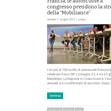
Francia, le autoscuole a
congresso prendono la str
della “Mobiliance”
martedì 7, Giugno 2022 |
unasca
Con più di 700 iscritti, le autoscuole francesi
celebrato il loro 58° Convegno il 3, il 4 e il 5 
Mandelieu- La Napoule in Costa Azzurra. L’ev
annuale si è riconfermato di successo. Dopo 
…
Continua
Autoscuole
Europa
News