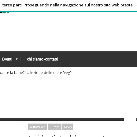
 di terze parti. Proseguendo nella navigazione sul nostro sito web presta il
Eventi
chi siamo-contatti
'app che risponde ai numeri sconosciuti
Autoscuole
Europa
News