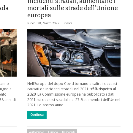
Incidenti stradali, aumentano i
ada
mortali sulle strade dell’Unione
europea
lunedì 28, Marzo 2022 |
unasca
 hanno
Nell’Europa del dopo Covid tornano a salire i decessi
giugno a
causati da incidenti stradali nel 2021:
+5% rispetto al
ento
2020
. La Commissione europea ha pubblicato i dati
38 anni di
2021 sui decessi stradali nei 27 Stati membri dell’Ue nel
2021. Lo scorso anno …
Continua
Autoscuole
Europa
Resoconti