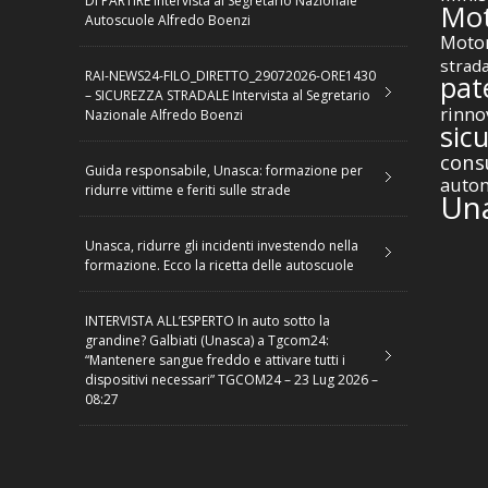
DI PARTIRE Intervista al Segretario Nazionale
Mot
Autoscuole Alfredo Boenzi
Motor
strad
RAI-NEWS24-FILO_DIRETTO_29072026-ORE1430
pat
– SICUREZZA STRADALE Intervista al Segretario
rinno
Nazionale Alfredo Boenzi
sic
cons
Guida responsabile, Unasca: formazione per
autom
ridurre vittime e feriti sulle strade
Un
Unasca, ridurre gli incidenti investendo nella
formazione. Ecco la ricetta delle autoscuole
INTERVISTA ALL’ESPERTO In auto sotto la
grandine? Galbiati (Unasca) a Tgcom24:
“Mantenere sangue freddo e attivare tutti i
dispositivi necessari” TGCOM24 – 23 Lug 2026 –
08:27