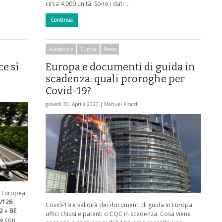
circa 4.000 unità. Sono i dati …
Continua
Autoscuole
Europa
News
ce sì
Europa e documenti di guida in
scadenza: quali proroghe per
Covid-19?
giovedì 30, Aprile 2020 |
Manuel Picardi
ne Europea
6/126
Covid-19 e validità dei documenti di guida in Europa:
A2
e
BE
.
uffici chiusi e patenti o CQC in scadenza. Cosa viene
me con