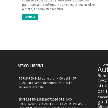
sospeso e cosa procede? Abbiamo raccolto una
panoramica di confronto tra 24 Paesi. Di questi, oltre
all’Italia, 18 sono stati membri …
Continua
ACI
Ant
ARTICOLI RECENTI
Au
Buon
TGRMARCHE–Edizione ore 14:00 del 31-07-
Cesa
2026 – intervento di Andrea Onori sulla
stra
sicurezza stradale
Emil
esamin
SKYTG24 TIMELINE 29072026 ORE16.00
guid
PRUDENZA AL VOLANTE E CHECK AUTO PRIMA
Minis