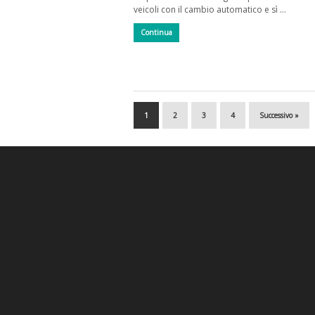
veicoli con il cambio automatico e sì …
Continua
1
2
3
4
Successivo »