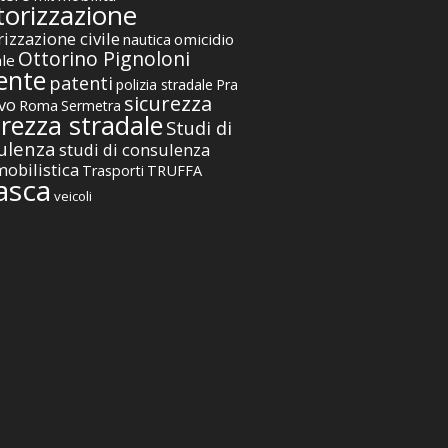
orizzazione
izzazione civile
nautica
omicidio
Ottorino Pignoloni
ale
ente
patenti
polizia stradale
Pra
sicurezza
vo
Roma
Sermetra
urezza stradale
Studi di
ulenza
studi di consulenza
obilistica
TRUFFA
Trasporti
asca
veicoli