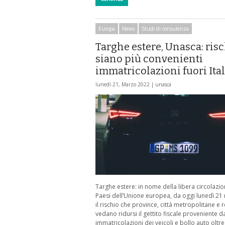
Europa
News
Studi di consulenza
Targhe estere, Unasca: ris
siano più convenienti
immatricolazioni fuori Ital
lunedì 21, Marzo 2022 |
unasca
Targhe estere: in nome della libera circolazio
Paesi dell’Unione europea, da oggi lunedì 21
il rischio che province, città metropolitane e 
vedano ridursi il gettito fiscale proveniente da
immatricolazioni dei veicoli e bollo auto oltr