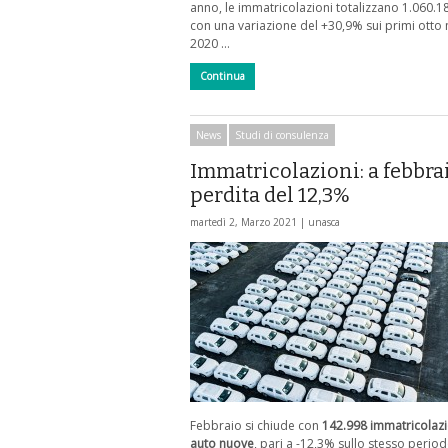
anno, le immatricolazioni totalizzano 1.060.1
con una variazione del +30,9% sui primi otto 
2020 …
Continua
News
Studi di consulenza
Immatricolazioni: a febbra
perdita del 12,3%
martedì 2, Marzo 2021 |
unasca
Febbraio si chiude con
142.998 immatricolazi
auto nuove
, pari a -12,3% sullo stesso perio