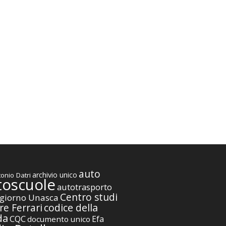
auto
archivio unico
onio Datri
toscuole
autotrasporto
Centro studi
giorno Unasca
codice della
re Ferrari
da
CQC
Efa
documento unico