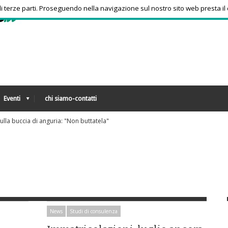
 di terze parti. Proseguendo nella navigazione sul nostro sito web presta il
Eventi
chi siamo-contatti
mani 19 città bollino rosso
News
Studi di consulenza