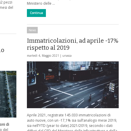
82 pezzi
Ministero delle …
mesi del
Continua
News
Immatricolazioni, ad aprile -17%
rispetto al 2019
io
martedì 4, Maggio 2021 |
unasca
Aprile 2021, registrate 145.033 immatricolazioni di
auto nuove, con un -17,1% sia sull’analogo mese 2019,
oni di
sia nell’YTD (year to date) 2021/2019, secondo i dati
do del
diffusi dal CED del Ministero delle Infrastrutture e della