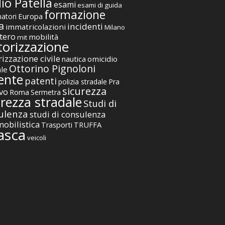
io Patella
esami
esami di guida
formazione
Europa
atori
a
incidenti
immatricolazioni
Milano
tero
mobilità
mit
orizzazione
izzazione civile
nautica
omicidio
Ottorino Pignoloni
ale
ente
patenti
polizia stradale
Pra
sicurezza
vo
Roma
Sermetra
urezza stradale
Studi di
ulenza
studi di consulenza
obilistica
TRUFFA
Trasporti
asca
veicoli