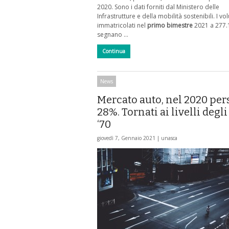
2020. Sono i dati forniti dal Ministero delle
Infrastrutture e della mobilità sostenibili. I vo
immatricolati nel
primo bimestre
2021 a 277.1
segnano …
Continua
News
Mercato auto, nel 2020 pers
28%. Tornati ai livelli degl
‘70
giovedì 7, Gennaio 2021 |
unasca