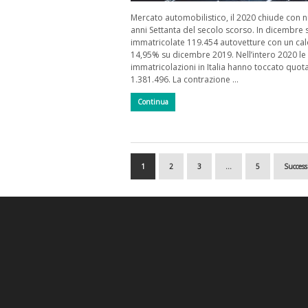
Mercato automobilistico, il 2020 chiude con 
anni Settanta del secolo scorso. In dicembre 
immatricolate 119.454 autovetture con un cal
14,95% su dicembre 2019. Nell’intero 2020 le
immatricolazioni in Italia hanno toccato quot
1.381.496. La contrazione …
Continua
1
2
3
…
5
Success