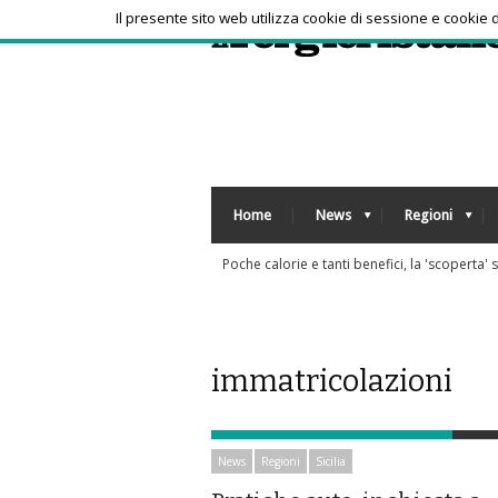
Il presente sito web utilizza cookie di sessione e cookie
Home
News
Regioni
Caldo africano, l'afa non arretra: oggi e do
immatricolazioni
News
Regioni
Sicilia