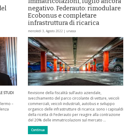
Immatricolazioni, luglio ancora
del
negativo. Federauto: rimodulare
Ecobonus e completare
infrastruttura di ricarica
mercoledì 3, Agosto 2022 |
unasca
E STUDI
Revisione della fiscalità sull’auto aziendale,
svecchiamento del parco circolante di vetture, veicoli
alermo –
commerciali, veicoli industriali, autobus e sviluppo
ulenza
organico delle infrastrutture di ricarica: sono i capisaldi
della ricetta di Federauto per reagire alla contrazione
del 20% delle immatricolazioni sul mercato …
Continua