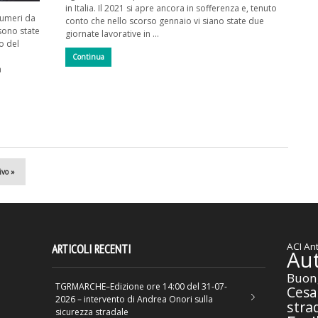
in Italia. Il 2021 si apre ancora in sofferenza e, tenuto
numeri da
conto che nello scorso gennaio vi siano state due
sono state
giornate lavorative in …
o del
Continua
a
ivo »
ACI
Ant
ARTICOLI RECENTI
Au
Buon
TGRMARCHE–Edizione ore 14:00 del 31-07-
Cesa
2026 – intervento di Andrea Onori sulla
stra
sicurezza stradale