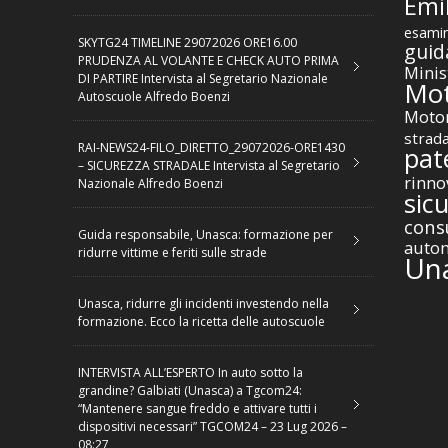
Emil
esamin
SKYTG24 TIMELINE 29072026 ORE16.00
guid
PRUDENZA AL VOLANTE E CHECK AUTO PRIMA
Minis
DI PARTIRE Intervista al Segretario Nazionale
Mot
Autoscuole Alfredo Boenzi
Motor
strad
RAI-NEWS24-FILO_DIRETTO_29072026-ORE1430
pat
– SICUREZZA STRADALE Intervista al Segretario
rinno
Nazionale Alfredo Boenzi
sic
cons
Guida responsabile, Unasca: formazione per
autom
ridurre vittime e feriti sulle strade
Un
Unasca, ridurre gli incidenti investendo nella
formazione. Ecco la ricetta delle autoscuole
INTERVISTA ALL’ESPERTO In auto sotto la
grandine? Galbiati (Unasca) a Tgcom24:
“Mantenere sangue freddo e attivare tutti i
dispositivi necessari” TGCOM24 – 23 Lug 2026 –
08:27