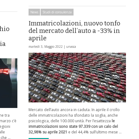
News
Studi di consulenza
Immatricolazioni, nuovo tonfo
chio
del mercato dell’auto a -33% in
aprile
ia
martedì 3, Maggio 2022 |
unasca
Mercato dell’auto ancora in caduta. In aprile il crollo
ne tra
delle immatricolazioni ha sfondato la soglia, anche
 marzo c’è
psicologica, delle 100.000 unità. Per l’esattezza
le
regioni
immatricolazioni sono state 97.339 con un calo del
lle
32,98% su aprile 2021
e del 44,4% sull’ultimo mese …
e che …