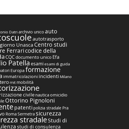
auto
archivio unico
onio Datri
toscuole
autotrasporto
Centro studi
giorno Unasca
codice della
re Ferrari
da
CQC
Efa
documento unico
io Patella
esami
esami di guida
formazione
Europa
atori
a
incidenti
immatricolazioni
Milano
tero
mobilità
mit
orizzazione
izzazione civile
nautica
omicidio
Ottorino Pignoloni
ale
ente
patenti
polizia stradale
Pra
sicurezza
vo
Roma
Sermetra
urezza stradale
Studi di
ulenza
studi di consulenza