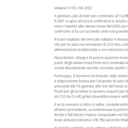
unasca
| il 03, Feb 2021
A gennaio calo di mercato contenuto al 14,3%, 
Il 2021 si apre ancora in sofferenza e, tenuto
meno rispetto allo stesso mese del 2020, pur co
confronto si fa con un livello ante-crisi pande
Il buon risultato del mercato italiano è dovut
che per le auto con emissioni di CO2 fino a 6
alimentazione tradizionale e con emissioni no
Nonostante i disagi e le preoccupazioni eco
parte degli italiani resta forte ed è motivata 
ormai decisamente vecchie con tutto quello c
Purtroppo, il Governo ha lesinato sullo stanz
a disposizione bonus per l’acquisto di auto di
prenotati dal 18 gennaio alla fine del mese sco
fondi per gli incentivi si saranno esauriti per
di CO2 da 0 a 60 gr/km dovrebbe essere suffic
E se lo scenario è tutto in salita, consideran
all’anno precedente, va sottolineata la perf
Ibride e full electric hanno conquistato nel 2
base annua) e benzina (-38,7%) secondo l’ela
In questo contesto, se le vetture a metano e Gp