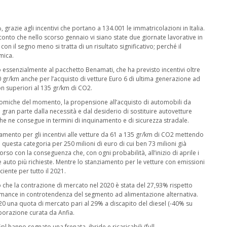
grazie agli incentivi che portano a 134.001 le immatricolazioni in Italia.
 conto che nello scorso gennaio vi siano state due giornate lavorative in
n il segno meno si tratta di un risultato significativo; perché il
mica.
o essenzialmente al pacchetto Benamati, che ha previsto incentivi oltre
0 gr/km anche per l’acquisto di vetture Euro 6 di ultima generazione ad
n superiori al 135 gr/km di CO2.
nomiche del momento, la propensione all’acquisto di automobili da
in gran parte dalla necessità e dal desiderio di sostituire autovetture
he ne consegue in termini di inquinamento e di sicurezza stradale.
iamento per gli incentivi alle vetture da 61 a 135 gr/km di CO2 mettendo
 questa categoria per 250 milioni di euro di cui ben 73 milioni già
rso con la conseguenza che, con ogni probabilità, all’inizio di aprile i
 le auto più richieste. Mentre lo stanziamento per le vetture con emissioni
iente per tutto il 2021.
do che la contrazione di mercato nel 2020 è stata del 27,93% rispetto
ormance in controtendenza del segmento ad alimentazione alternativa.
020 una quota di mercato pari al 29% a discapito del diesel (-40% su
borazione curata da Anfia.
l hanno segnato una frenata, ibride e ricaricabili (full