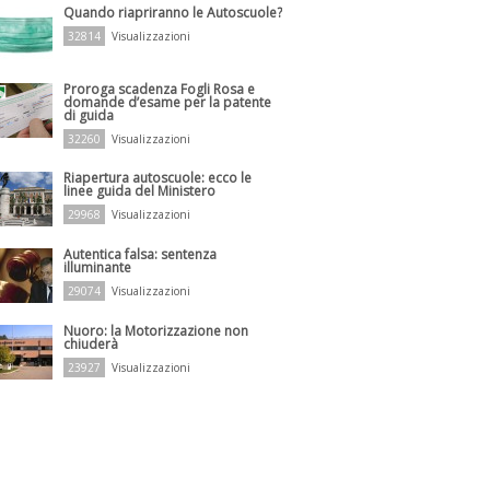
Quando riapriranno le Autoscuole?
32814
Visualizzazioni
Proroga scadenza Fogli Rosa e
domande d’esame per la patente
di guida
32260
Visualizzazioni
Riapertura autoscuole: ecco le
linee guida del Ministero
29968
Visualizzazioni
Autentica falsa: sentenza
illuminante
29074
Visualizzazioni
Nuoro: la Motorizzazione non
chiuderà
23927
Visualizzazioni