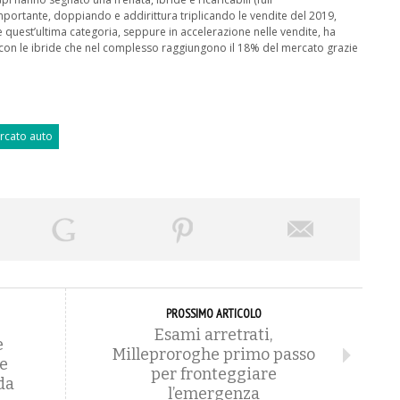
importante, doppiando e addirittura triplicando le vendite del 2019,
 quest’ultima categoria, seppure in accelerazione nelle vendite, ha
 e con le ibride che nel complesso raggiungono il 18% del mercato grazie
rcato auto
PROSSIMO ARTICOLO
Esami arretrati,
e
Milleproroghe primo passo
le
per fronteggiare
da
l’emergenza