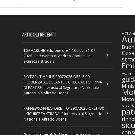
ACI
Ant
ARTICOLI RECENTI
Au
Buon
TGRMARCHE–Edizione ore 14:00 del 31-07-
Cesa
2026 – intervento di Andrea Onori sulla
stra
sicurezza stradale
Emil
esamin
SKYTG24 TIMELINE 29072026 ORE16.00
guid
PRUDENZA AL VOLANTE E CHECK AUTO PRIMA
Minis
DI PARTIRE Intervista al Segretario Nazionale
Mot
Autoscuole Alfredo Boenzi
Motor
strad
RAI-NEWS24-FILO_DIRETTO_29072026-ORE1430
pat
– SICUREZZA STRADALE Intervista al Segretario
rinno
Nazionale Alfredo Boenzi
sic
cons
Guida responsabile, Unasca: formazione per