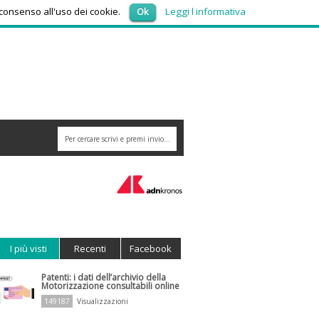
venerdì 7, Agosto 2026
 consenso all'uso dei cookie.
Ok
Leggi l informativa
rza Italia, incontro tra Tajani e Marina Berlusconi: faccia a faccia a fine mese
I più visti
Recenti
Facebook
Patenti: i dati dell’archivio della
Motorizzazione consultabili online
149187
Visualizzazioni