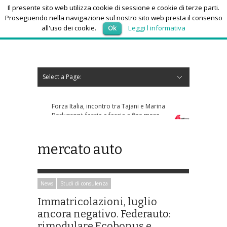
Il presente sito web utilizza cookie di sessione e cookie di terze parti.
Proseguendo nella navigazione sul nostro sito web presta il consenso
all'uso dei cookie.
Ok
Leggi l informativa
giovedì 6, Agosto 2026
Select a Page:
Nascondi navigazione
Home
News
Autoscuole
Studi di consulenza
Nautica
Regioni
Abruzzo
Basilicata
Calabria
Campania
Emilia Romagna
Friuli Venezia Giulia
Lazio
Liguria
Lombardia
Marche
Molise
Piemonte
Puglia
Sardegna
Sicilia
Toscana
Trentino-Alto Adige
Umbria
Valle d’Aosta
Veneto
Eventi
Resoconti
Appuntamenti futuri
chi siamo-contatti
Forza Italia, incontro tra Tajani e Marina
Berlusconi: faccia a faccia a fine mese
mercato auto
News
Studi di consulenza
Immatricolazioni, luglio
ancora negativo. Federauto:
rimodulare Ecobonus e