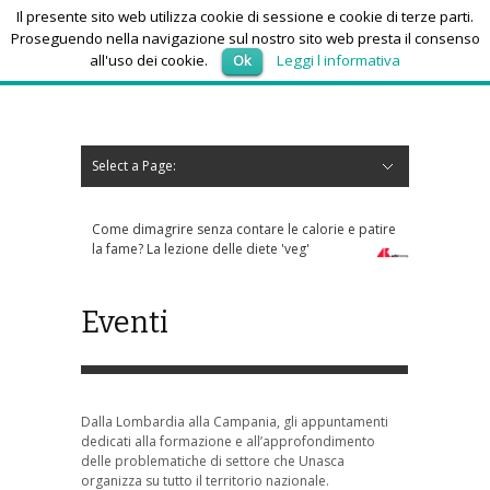
Il presente sito web utilizza cookie di sessione e cookie di terze parti.
Proseguendo nella navigazione sul nostro sito web presta il consenso
all'uso dei cookie.
Ok
Leggi l informativa
sabato 8, Agosto 2026
Select a Page:
Nascondi navigazione
Home
News
Autoscuole
Studi di consulenza
Nautica
Regioni
Abruzzo
Basilicata
Calabria
Campania
Emilia Romagna
Friuli Venezia Giulia
Lazio
Liguria
Lombardia
Marche
Molise
Piemonte
Puglia
Sardegna
Sicilia
Toscana
Trentino-Alto Adige
Umbria
Valle d’Aosta
Veneto
Eventi
Resoconti
Appuntamenti futuri
chi siamo-contatti
Come dimagrire senza contare le calorie e patire
Sos anziani per truffe tele
la fame? La lezione delle diete 'veg'
che risponde ai numeri sco
Eventi
Dalla Lombardia alla Campania, gli appuntamenti
dedicati alla formazione e all’approfondimento
delle problematiche di settore che Unasca
organizza su tutto il territorio nazionale.