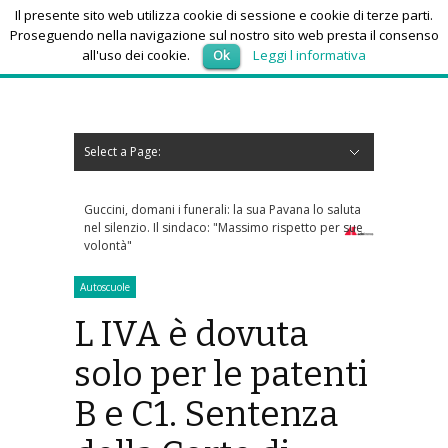
Il presente sito web utilizza cookie di sessione e cookie di terze parti.
Proseguendo nella navigazione sul nostro sito web presta il consenso
all'uso dei cookie.
Ok
Leggi l informativa
venerdì 7, Agosto 2026
Select a Page:
Nascondi navigazione
Home
News
Autoscuole
Studi di consulenza
Nautica
Regioni
Abruzzo
Basilicata
Calabria
Campania
Emilia Romagna
Friuli Venezia Giulia
Lazio
Liguria
Lombardia
Marche
Molise
Piemonte
Puglia
Sardegna
Sicilia
Toscana
Trentino-Alto Adige
Umbria
Valle d’Aosta
Veneto
Eventi
Resoconti
Appuntamenti futuri
chi siamo-contatti
Guccini, domani i funerali: la sua Pavana lo saluta
Dolomiti Supers
nel silenzio. Il sindaco: "Massimo rispetto per sue
skipass: ecco c
volontà"
Autoscuole
L IVA è dovuta
solo per le patenti
B e C1. Sentenza