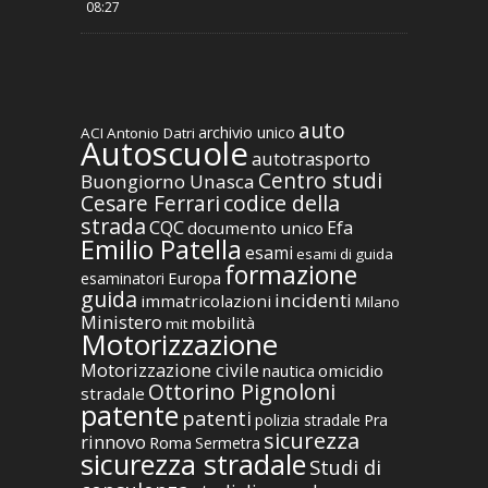
08:27
auto
archivio unico
ACI
Antonio Datri
Autoscuole
autotrasporto
Centro studi
Buongiorno Unasca
codice della
Cesare Ferrari
strada
CQC
Efa
documento unico
Emilio Patella
esami
esami di guida
formazione
Europa
esaminatori
guida
incidenti
immatricolazioni
Milano
Ministero
mobilità
mit
Motorizzazione
Motorizzazione civile
nautica
omicidio
Ottorino Pignoloni
stradale
patente
patenti
polizia stradale
Pra
sicurezza
rinnovo
Roma
Sermetra
sicurezza stradale
Studi di