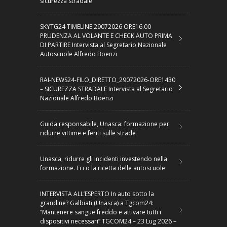
sicurezza stradale
SKYTG24 TIMELINE 29072026 ORE16.00
PRUDENZA AL VOLANTE E CHECK AUTO PRIMA
DI PARTIRE Intervista al Segretario Nazionale
Autoscuole Alfredo Boenzi
RAI-NEWS24-FILO_DIRETTO_29072026-ORE1430
– SICUREZZA STRADALE Intervista al Segretario
Nazionale Alfredo Boenzi
Guida responsabile, Unasca: formazione per
ridurre vittime e feriti sulle strade
Unasca, ridurre gli incidenti investendo nella
formazione. Ecco la ricetta delle autoscuole
INTERVISTA ALL’ESPERTO In auto sotto la
grandine? Galbiati (Unasca) a Tgcom24:
“Mantenere sangue freddo e attivare tutti i
dispositivi necessari” TGCOM24 – 23 Lug 2026 –