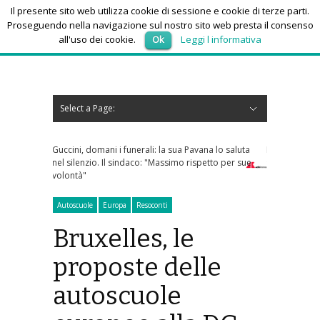
Il presente sito web utilizza cookie di sessione e cookie di terze parti.
Proseguendo nella navigazione sul nostro sito web presta il consenso
all'uso dei cookie.
Ok
Leggi l informativa
sabato 8, Agosto 2026
Select a Page:
Nascondi navigazione
Home
News
Autoscuole
Studi di consulenza
Nautica
Regioni
Abruzzo
Basilicata
Calabria
Campania
Emilia Romagna
Friuli Venezia Giulia
Lazio
Liguria
Lombardia
Marche
Molise
Piemonte
Puglia
Sardegna
Sicilia
Toscana
Trentino-Alto Adige
Umbria
Valle d’Aosta
Veneto
Eventi
Resoconti
Appuntamenti futuri
chi siamo-contatti
erali: la sua Pavana lo saluta
Dolomiti Superski, via ai rimborsi degli
aco: "Massimo rispetto per sue
skipass: ecco chi può richiederli
Autoscuole
Europa
Resoconti
Bruxelles, le
proposte delle
autoscuole