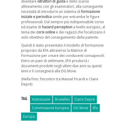
diventare
istruttori di guida
e dello scarso
allineamento con gli esaminatori, alla conseguente
necessità di introdurre un sistema di
formazione
iniziale e periodica
simile per entrambe le figure
professionali. Dal sempre più indispensabile corso
ed esame di
hazard perception
a livello europeo, al
tema dei
corsi online
e dei ragazzi che focalizzano il
solo obiettivo del conseguimento della patente.
Quindi è stato presentato il modello di formazione
proposto da EFA attraverso la Matrice di
Formazione per creare dei conducenti consapevoli.
Entro un paio di settimane, EFA produrrà i
documenti prodotti negli ultimi due anni su questi
temi e li consegnerà alla DG Move.
(Nella foto: l’incontro tra Manuel Picardi e Claire
Depré)
TAG
Autoscuole
Bruxelles
Claire Depré
Commissione Europea
DG Move
Efa
Europa