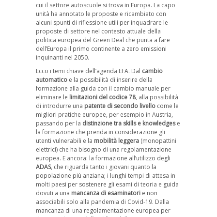
cui il settore autoscuole si trova in Europa. La capo
unità ha annotato le proposte e ricambiato con
alcuni spunti di riflessione utili per inquadrare le
proposte di settore nel contesto attuale della
politica europea del Green Deal che punta a fare
dell’Europa il primo continente a zero emissioni
inquinanti nel 2050.
Ecco i temi chiave dell’agenda EFA. Dal
cambio
automatico
e la possibilità di inserire della
formazione alla guida con il cambio manuale per
eliminare le
limitazioni del codice 78
, alla possibilità
di introdurre una
patente di secondo livello
come le
migliori pratiche europee, per esempio in Austria,
passando per la
distinzione tra skills e knowledges
e
la formazione che prenda in considerazione gli
utenti vulnerabili e la
mobilità leggera
(monopattini
elettrici) che ha bisogno di una regolamentazione
europea. E ancora: la formazione all’utilizzo degli
ADAS
, che riguarda tanto i giovani quanto la
popolazione più anziana; i lunghi tempi di attesa in
molti paesi per sostenere gli esami di teoria e guida
dovuti a una
mancanza di esaminatori
e non
associabili solo alla pandemia di Covid-19. Dalla
mancanza di una regolamentazione europea per