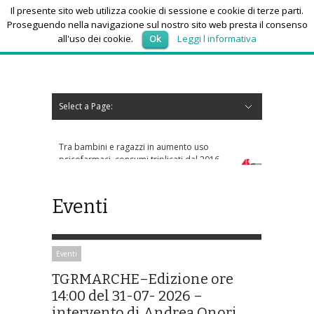
Il presente sito web utilizza cookie di sessione e cookie di terze parti.
Proseguendo nella navigazione sul nostro sito web presta il consenso
all'uso dei cookie.
Ok
Leggi l informativa
venerdì 7, Agosto 2026
Select a Page:
Nascondi navigazione
Home
News
Autoscuole
Studi di consulenza
Nautica
Regioni
Abruzzo
Basilicata
Calabria
Campania
Emilia Romagna
Friuli Venezia Giulia
Lazio
Liguria
Lombardia
Marche
Molise
Piemonte
Puglia
Sardegna
Sicilia
Toscana
Trentino-Alto Adige
Umbria
Valle d’Aosta
Veneto
Eventi
Resoconti
Appuntamenti futuri
chi siamo-contatti
Tra bambini e ragazzi in aumento uso
psicofarmaci, consumi triplicati dal 2016
Eventi
Eventi
TGRMARCHE–Edizione ore
14:00 del 31-07- 2026 –
intervento di Andrea Onori