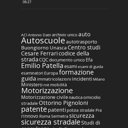
08:27
auto
archivio unico
ACI
Antonio Datri
Autoscuole
autotrasporto
Centro studi
Buongiorno Unasca
codice della
Cesare Ferrari
strada
CQC
Efa
documento unico
Emilio Patella
esami
esami di guida
formazione
Europa
esaminatori
guida
incidenti
immatricolazioni
Milano
Ministero
mobilità
mit
Motorizzazione
Motorizzazione civile
nautica
omicidio
Ottorino Pignoloni
stradale
patente
patenti
polizia stradale
Pra
sicurezza
rinnovo
Roma
Sermetra
sicurezza stradale
Studi di