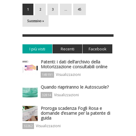
1
2
3
…
45
Successivo »
I più visti
Recenti
Facebook
Patenti: i dati dell’archivio della
Motorizzazione consultabili online
Visualizzazioni
149191
Quando riapriranno le Autoscuole?
Visualizzazioni
32814
Proroga scadenza Fogli Rosa e
domande d’esame per la patente di
guida
Visualizzazioni
32262