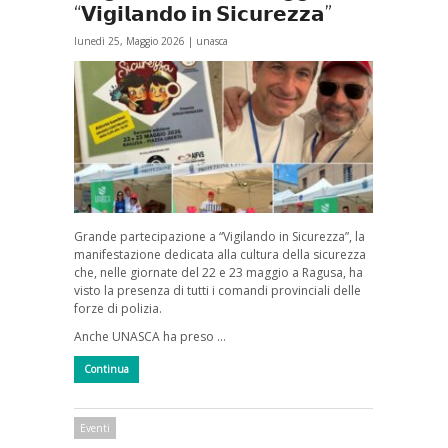
“𝗩𝗶𝗴𝗶𝗹𝗮𝗻𝗱𝗼 𝗶𝗻 𝗦𝗶𝗰𝘂𝗿𝗲𝘇𝘇𝗮”
lunedì 25, Maggio 2026 |
unasca
Grande partecipazione a “Vigilando in Sicurezza”, la
manifestazione dedicata alla cultura della sicurezza
che, nelle giornate del 22 e 23 maggio a Ragusa, ha
visto la presenza di tutti i comandi provinciali delle
forze di polizia.
Anche UNASCA ha preso …
Continua
Eventi