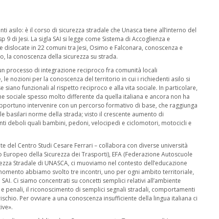
i asilo: è il corso di sicurezza stradale che Unasca tiene all’interno del
p 9 di Jesi. La sigla SAI si legge come Sistema di Accoglienza e
ure dislocate in 22 comuni tra Jesi, Osimo e Falconara, conoscenza e
, la conoscenza della sicurezza su strada.
e un processo di integrazione reciproco fra comunità locali
le nozioni per la conoscenza del territorio in cui i richiedenti asilo si
siano funzionali al rispetto reciproco e alla vita sociale. In particolare,
ne sociale spesso molto differente da quella italiana e ancora non ha
 opportuno intervenire con un percorso formativo di base, che raggiunga
le basilari norme della strada; visto il crescente aumento di
tenti deboli quali bambini, pedoni, velocipedi e ciclomotori, motocicli e
te del Centro Studi Cesare Ferrari – collabora con diverse università
lio Europeo della Sicurezza dei Trasporti), EFA (Federazione Autoscuole
urezza Stradale di UNASCA, ci muoviamo nel contesto dell’educazione
momento abbiamo svolto tre incontri, uno per ogni ambito territoriale,
SAI. Ci siamo concentrati su concetti semplici relativi all’ambiente
ili e penali, il riconoscimento di semplici segnali stradali, comportamenti
rischio. Per ovviare a una conoscenza insufficiente della lingua italiana ci
ive».