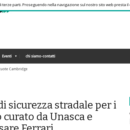
 di terze parti. Proseguendo nella navigazione sul nostro sito web presta il
Eventi
chi siamo-contatti
Sorpresa a Montreal, Zverev subito eliminato
 di sicurezza stradale per i
o curato da Unasca e
sare Ferrari