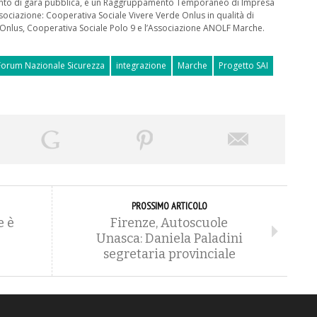
mento di gara pubblica, è un Raggruppamento Temporaneo di Impresa
ociazione: Cooperativa Sociale Vivere Verde Onlus in qualità di
Onlus, Cooperativa Sociale Polo 9 e l’Associazione ANOLF Marche.
Forum Nazionale Sicurezza
integrazione
Marche
Progetto SAI
PROSSIMO ARTICOLO
e è
Firenze, Autoscuole
Unasca: Daniela Paladini
segretaria provinciale