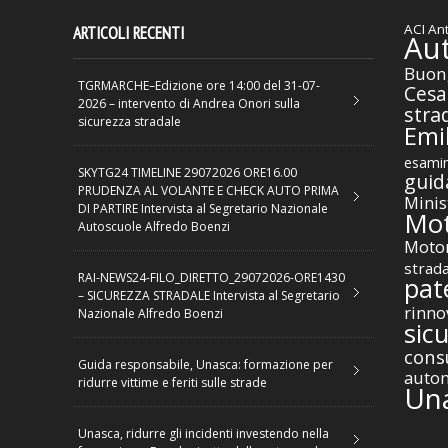
ACI
Ant
ARTICOLI RECENTI
Au
Buon
TGRMARCHE–Edizione ore 14:00 del 31-07-
Cesa
2026 – intervento di Andrea Onori sulla
stra
sicurezza stradale
Emil
esamin
SKYTG24 TIMELINE 29072026 ORE16.00
guid
PRUDENZA AL VOLANTE E CHECK AUTO PRIMA
Minis
DI PARTIRE Intervista al Segretario Nazionale
Mot
Autoscuole Alfredo Boenzi
Motor
strad
RAI-NEWS24-FILO_DIRETTO_29072026-ORE1430
pat
– SICUREZZA STRADALE Intervista al Segretario
rinno
Nazionale Alfredo Boenzi
sic
cons
Guida responsabile, Unasca: formazione per
autom
ridurre vittime e feriti sulle strade
Un
Unasca, ridurre gli incidenti investendo nella