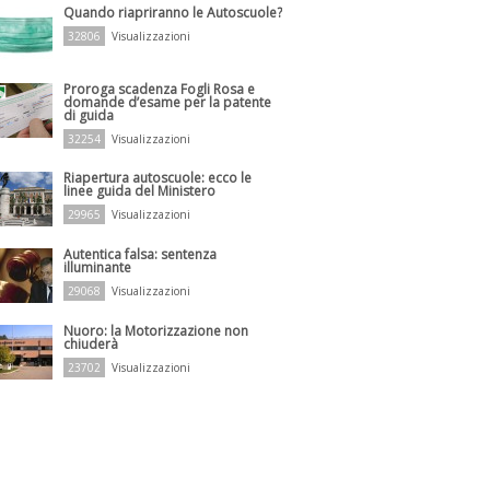
Quando riapriranno le Autoscuole?
32806
Visualizzazioni
Proroga scadenza Fogli Rosa e
domande d’esame per la patente
di guida
32254
Visualizzazioni
Riapertura autoscuole: ecco le
linee guida del Ministero
29965
Visualizzazioni
Autentica falsa: sentenza
illuminante
29068
Visualizzazioni
Nuoro: la Motorizzazione non
chiuderà
23702
Visualizzazioni