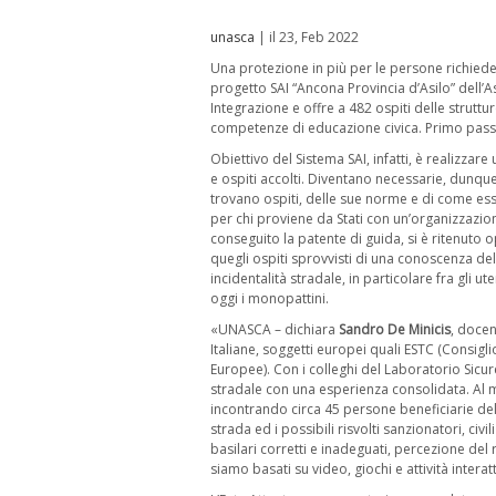
unasca
| il 23, Feb 2022
Una protezione in più per le persone richiedent
progetto SAI “Ancona Provincia d’Asilo” dell’As
Integrazione e offre a 482 ospiti delle strutt
competenze di educazione civica. Primo passo
Obiettivo del Sistema SAI, infatti, è realizzar
e ospiti accolti. Diventano necessarie, dunque, 
trovano ospiti, delle sue norme e di come esse 
per chi proviene da Stati con un’organizzazio
conseguito la patente di guida, si è ritenuto
quegli ospiti sprovvisti di una conoscenza del
incidentalità stradale, in particolare fra gli u
oggi i monopattini.
«UNASCA – dichiara
Sandro De Minicis
, docen
Italiane, soggetti europei quali ESTC (Consig
Europee). Con i colleghi del Laboratorio Sic
stradale con una esperienza consolidata. Al 
incontrando circa 45 persone beneficiarie del 
strada ed i possibili risvolti sanzionatori, civ
basilari corretti e inadeguati, percezione del 
siamo basati su video, giochi e attività interatt