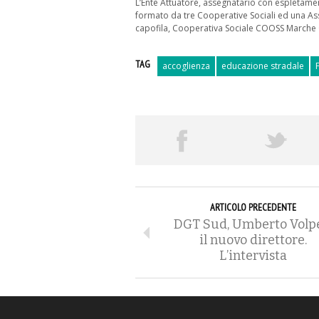
L’Ente Attuatore, assegnatario con espleta
formato da tre Cooperative Sociali ed una Ass
capofila, Cooperativa Sociale COOSS Marche 
TAG
accoglienza
educazione stradale
ARTICOLO PRECEDENTE
DGT Sud, Umberto Volp
il nuovo direttore.
L’intervista