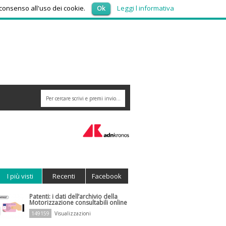
giovedì 6, Agosto 2026
 consenso all'uso dei cookie.
Ok
Leggi l informativa
I più visti
Recenti
Facebook
Patenti: i dati dell’archivio della
Motorizzazione consultabili online
149159
Visualizzazioni