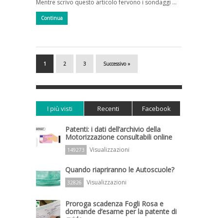
Mentre scrivo questo articolo fervono i sondaggi …
Continua
1
2
3
Successivo »
I più visti
Recenti
Facebook
Patenti: i dati dell’archivio della
Motorizzazione consultabili online
Visualizzazioni
149273
Quando riapriranno le Autoscuole?
Visualizzazioni
32826
Proroga scadenza Fogli Rosa e
domande d’esame per la patente di