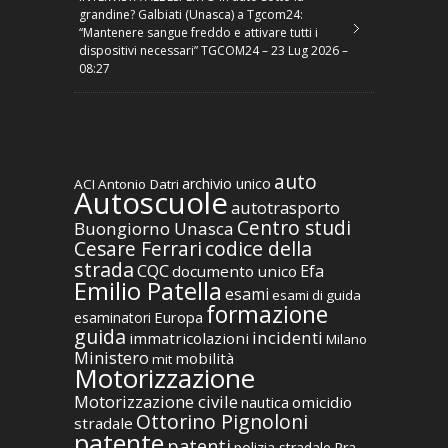
grandine? Galbiati (Unasca) a Tgcom24:
“Mantenere sangue freddo e attivare tutti i
dispositivi necessari” TGCOM24 – 23 Lug 2026 –
08:27
auto
archivio unico
ACI
Antonio Datri
Autoscuole
autotrasporto
Centro studi
Buongiorno Unasca
codice della
Cesare Ferrari
strada
CQC
Efa
documento unico
Emilio Patella
esami
esami di guida
formazione
Europa
esaminatori
guida
incidenti
immatricolazioni
Milano
Ministero
mobilità
mit
Motorizzazione
Motorizzazione civile
nautica
omicidio
Ottorino Pignoloni
stradale
patente
patenti
polizia stradale
Pra