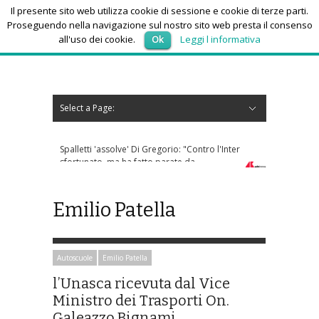
Il presente sito web utilizza cookie di sessione e cookie di terze parti.
Proseguendo nella navigazione sul nostro sito web presta il consenso
all'uso dei cookie.
Ok
Leggi l informativa
lunedì 10, Agosto 2026
Select a Page:
Nascondi navigazione
Home
News
Autoscuole
Studi di consulenza
Nautica
Regioni
Abruzzo
Basilicata
Calabria
Campania
Emilia Romagna
Friuli Venezia Giulia
Lazio
Liguria
Lombardia
Marche
Molise
Piemonte
Puglia
Sardegna
Sicilia
Toscana
Trentino-Alto Adige
Umbria
Valle d’Aosta
Veneto
Eventi
Resoconti
Appuntamenti futuri
chi siamo-contatti
Spalletti 'assolve' Di Gregorio: "Contro l'Inter
sfortunato, ma ha fatto parate da
complimenti"
Emilio Patella
Autoscuole
Emilio Patella
l’Unasca ricevuta dal Vice
Ministro dei Trasporti On.
Galeazzo Bignami