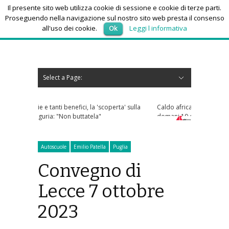
Il presente sito web utilizza cookie di sessione e cookie di terze parti.
Proseguendo nella navigazione sul nostro sito web presta il consenso
all'uso dei cookie.
Ok
Leggi l informativa
domenica 9, Agosto 2026
Select a Page:
Nascondi navigazione
Home
News
Autoscuole
Studi di consulenza
Nautica
Regioni
Abruzzo
Basilicata
Calabria
Campania
Emilia Romagna
Friuli Venezia Giulia
Lazio
Liguria
Lombardia
Marche
Molise
Piemonte
Puglia
Sardegna
Sicilia
Toscana
Trentino-Alto Adige
Umbria
Valle d’Aosta
Veneto
Eventi
Resoconti
Appuntamenti futuri
chi siamo-contatti
 'scoperta' sulla
Caldo africano, l'afa non arretra: oggi e
a"
domani 19 città bollino rosso
Autoscuole
Emilio Patella
Puglia
Convegno di
Lecce 7 ottobre
2023