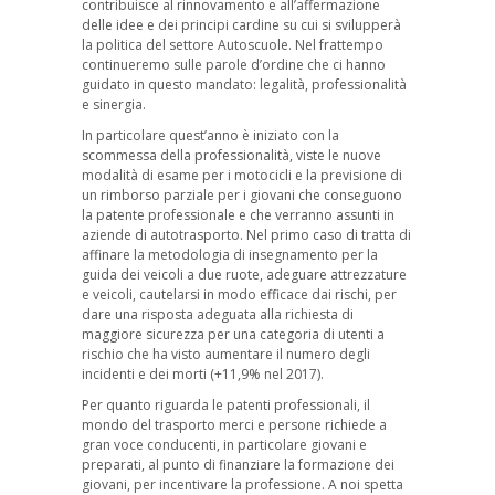
contribuisce al rinnovamento e all’affermazione
delle idee e dei principi cardine su cui si svilupperà
la politica del settore Autoscuole. Nel frattempo
continueremo sulle parole d’ordine che ci hanno
guidato in questo mandato: legalità, professionalità
e sinergia.
In particolare quest’anno è iniziato con la
scommessa della professionalità, viste le nuove
modalità di esame per i motocicli e la previsione di
un rimborso parziale per i giovani che conseguono
la patente professionale e che verranno assunti in
aziende di autotrasporto. Nel primo caso di tratta di
affinare la metodologia di insegnamento per la
guida dei veicoli a due ruote, adeguare attrezzature
e veicoli, cautelarsi in modo efficace dai rischi, per
dare una risposta adeguata alla richiesta di
maggiore sicurezza per una categoria di utenti a
rischio che ha visto aumentare il numero degli
incidenti e dei morti (+11,9% nel 2017).
Per quanto riguarda le patenti professionali, il
mondo del trasporto merci e persone richiede a
gran voce conducenti, in particolare giovani e
preparati, al punto di finanziare la formazione dei
giovani, per incentivare la professione. A noi spetta