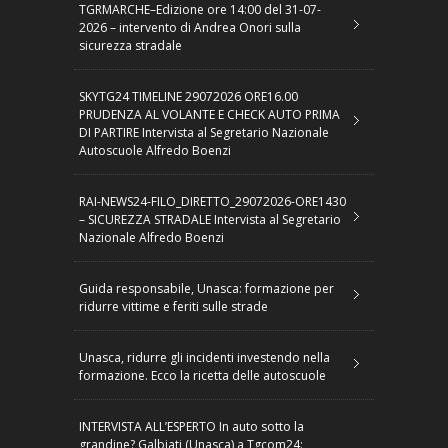
TGRMARCHE–Edizione ore 14:00 del 31-07-
2026 – intervento di Andrea Onori sulla
sicurezza stradale
SKYTG24 TIMELINE 29072026 ORE16.00
PRUDENZA AL VOLANTE E CHECK AUTO PRIMA
DI PARTIRE Intervista al Segretario Nazionale
Autoscuole Alfredo Boenzi
RAI-NEWS24-FILO_DIRETTO_29072026-ORE1430
– SICUREZZA STRADALE Intervista al Segretario
Nazionale Alfredo Boenzi
Guida responsabile, Unasca: formazione per
ridurre vittime e feriti sulle strade
Unasca, ridurre gli incidenti investendo nella
formazione. Ecco la ricetta delle autoscuole
INTERVISTA ALL’ESPERTO In auto sotto la
grandine? Galbiati (Unasca) a Tgcom24: