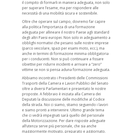
il compito di formarli in maniera adeguata, non solo
per superare l’esame, ma per rispondere alle
necessità di una mobilità sicura e sostenibile.
Oltre che operare sul campo, dovremo far capire
alla politica l’importanza di una formazione
adeguata per allineare il nostro Paese agli standard
degli altri Paesi europei. Non solo in adeguamento a
obblighi normativi che pesano sulle nostre imprese
(parco veicolare, spazi per esami moto, ecc.), ma
anche in termini di formazione minima obbligatoria
per i conducenti. Non si può continuare a fissare
obiettivi per ridurre incidenti e arrivare a “zero”
vittime se non si pensa aduna formazione adeguata.
Abbiamo incontrato i Presidenti delle Commissioni
Trasporti della Camera e Lavori Pubblici del Senato
oltre a diversi Parlamentari e presentato le nostre
proposte. A febbraio è iniziata alla Camera dei
Deputati la discussione delle modifiche al Codice
della strada. Noi ci siamo, stiamo seguendo i lavori
e siamo pronti a intervenire. Ultimo grande tema
che ci vedrà impegnati sarà quello del personale
della Motorizzazione. Per dare risposte adeguate
all’utenza serve più personale, che sia anche
maggiormente motivato, preparato e aggiornato.