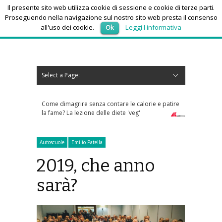
Il presente sito web utilizza cookie di sessione e cookie di terze parti.
Proseguendo nella navigazione sul nostro sito web presta il consenso
all'uso dei cookie.
Ok
Leggi l informativa
sabato 8, Agosto 2026
Select a Page:
Nascondi navigazione
Home
News
Autoscuole
Studi di consulenza
Nautica
Regioni
Abruzzo
Basilicata
Calabria
Campania
Emilia Romagna
Friuli Venezia Giulia
Lazio
Liguria
Lombardia
Marche
Molise
Piemonte
Puglia
Sardegna
Sicilia
Toscana
Trentino-Alto Adige
Umbria
Valle d’Aosta
Veneto
Eventi
Resoconti
Appuntamenti futuri
chi siamo-contatti
contare le calorie e patire
Sos anziani per truffe telefoniche? Arriva l'app
le diete 'veg'
che risponde ai numeri sconosciuti
Autoscuole
Emilio Patella
2019, che anno
sarà?