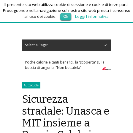
Il presente sito web utilizza cookie di sessione e cookie di terze parti.
Proseguendo nella navigazione sul nostro sito web presta il consenso
all'uso dei cookie.
Ok
Leggi l informativa
domenica 9, Agosto 2026
Select a Page:
Nascondi navigazione
Home
News
Autoscuole
Studi di consulenza
Nautica
Regioni
Abruzzo
Basilicata
Calabria
Campania
Emilia Romagna
Friuli Venezia Giulia
Lazio
Liguria
Lombardia
Marche
Molise
Piemonte
Puglia
Sardegna
Sicilia
Toscana
Trentino-Alto Adige
Umbria
Valle d’Aosta
Veneto
Eventi
Resoconti
Appuntamenti futuri
chi siamo-contatti
ci, la 'scoperta' sulla
Caldo africano, l'afa non arretra: oggi e
ttatela"
domani 19 città bollino rosso
Autoscuole
Sicurezza
stradale: Unasca e
MIT insieme a