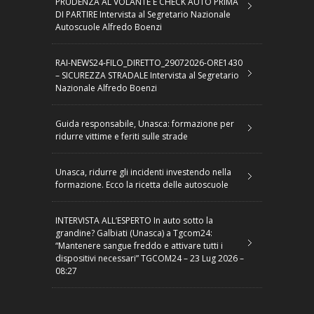
PRUDENZA AL VOLANTE E CHECK AUTO PRIMA
DI PARTIRE Intervista al Segretario Nazionale
Autoscuole Alfredo Boenzi
RAI-NEWS24-FILO_DIRETTO_29072026-ORE1430
– SICUREZZA STRADALE Intervista al Segretario
Nazionale Alfredo Boenzi
Guida responsabile, Unasca: formazione per
ridurre vittime e feriti sulle strade
Unasca, ridurre gli incidenti investendo nella
formazione. Ecco la ricetta delle autoscuole
INTERVISTA ALL’ESPERTO In auto sotto la
grandine? Galbiati (Unasca) a Tgcom24:
“Mantenere sangue freddo e attivare tutti i
dispositivi necessari” TGCOM24 – 23 Lug 2026 –
08:27