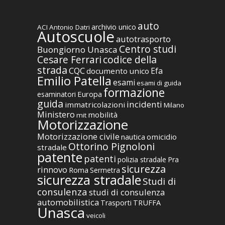
auto
archivio unico
ACI
Antonio Datri
Autoscuole
autotrasporto
Centro studi
Buongiorno Unasca
codice della
Cesare Ferrari
strada
CQC
Efa
documento unico
Emilio Patella
esami
esami di guida
formazione
Europa
esaminatori
guida
incidenti
immatricolazioni
Milano
Ministero
mobilità
mit
Motorizzazione
Motorizzazione civile
nautica
omicidio
Ottorino Pignoloni
stradale
patente
patenti
polizia stradale
Pra
sicurezza
rinnovo
Roma
Sermetra
sicurezza stradale
Studi di
consulenza
studi di consulenza
automobilistica
TRUFFA
Trasporti
Unasca
veicoli