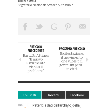
Emilio Patella
Segretario Nazionale Settore Autoscuole
ARTICOLO
PROSSIMO ARTICOLO
PRECEDENTE
Bicifestazione,
BastaUnAttimo:
il movimento
“Il nuovo
che vuole più
Parlamento
gente sui pedali
risolva il
in città
problema”
I più visti
Recenti
Facebook
Patenti: i dati dell’archivio della