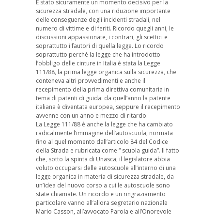
È stato sicuramente un momento decisivo per la
sicurezza stradale, con una riduzione importante
delle conseguenze degli incidenti stradali, nel
numero di vittime e di feriti. Ricordo quegli anni, le
discussioni appassionate, i contrari, gli scettici e
soprattutto i fautori di quella legge. Lo ricordo
soprattutto perché la legge che ha introdotto
l’obbligo delle cinture in Italia è stata la Legge
111/88, la prima legge organica sulla sicurezza, che
conteneva altri provvedimenti e anche il
recepimento della prima direttiva comunitaria in
tema di patenti di guida: da quell’anno la patente
italiana è diventata europea, seppure il recepimento
avvenne con un anno e mezzo di ritardo.
La Legge 111/88 è anche la legge che ha cambiato
radicalmente l’immagine dell’autoscuola, normata
fino al quel momento dall’articolo 84 del Codice
della Strada e rubricata come “ scuola guida”. Il fatto
che, sotto la spinta di Unasca, il legislatore abbia
voluto occuparsi delle autoscuole all’interno di una
legge organica in materia di sicurezza stradale, da
un’idea del nuovo corso a cui le autoscuole sono
state chiamate. Un ricordo e un ringraziamento
particolare vanno all’allora segretario nazionale
Mario Casson, all’avvocato Parola e all’Onorevole