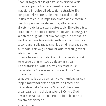
È con orgoglio che in questo anniversario vedo
Unasca in prima fila per intensificare e dare
maggiore impulso all’educazione stradale. È un
compito delle autoscuole decretato allora dal
Legislatore ed è un impegno quotidiano e continuo
per chi opera in questo settore, all’interno e
all’esterno della struttura autoscuole. È rivolto a tutti
i cittadini, non solo a coloro che devono conseguire
la patente di guida e si può coniugare in centinaia di
modi e con svariate attività: nelle scuole primarie e
secondarie, nelle piazze, nei luoghi di aggregazione,
sui media, coinvolge bambini, adolescenti, giovani,
adulti e anziani.
Unasca ha realizzato decine di iniziative, dai corsi
nelle scuole al film “ Strade da amare”, dai
“Laboratori” a “Ruote sicure” a “Patente Plus”
passando da “La sicurezza non è un limite”, per
citarne solo alcune.
Le nuove collaborazioni con Volvo Truck Italia, con
l’app “Smartphoners” e soprattutto i corsi per
“Operatori della Sicurezza Stradale” che stiamo
organizzando in collaborazione il Centro Studi
Cesare Ferrari sono il nostro modo di festeggiare
questo anniversario.