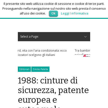
Il presente sito web utilizza cookie di sessione e cookie di terze parti.
Proseguendo nella navigazione sul nostro sito web presta il consenso
all'uso dei cookie.
Ok
Leggi l informativa
venerdì 7, Agosto 2026
Select a Page:
Nascondi navigazione
Home
News
Autoscuole
Studi di consulenza
Nautica
Regioni
Abruzzo
Basilicata
Calabria
Campania
Emilia Romagna
Friuli Venezia Giulia
Lazio
Liguria
Lombardia
Marche
Molise
Piemonte
Puglia
Sardegna
Sicilia
Toscana
Trentino-Alto Adige
Umbria
Valle d’Aosta
Veneto
Eventi
Resoconti
Appuntamenti futuri
chi siamo-contatti
dizionata: ecco
Tra bambini e ragazzi in aumento uso
taliani
psicofarmaci, consumi triplicati dal 2016
Editoriali
Emilio Patella
1988: cinture di
sicurezza, patente
europea e