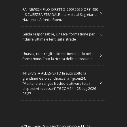
RAI-NEWS24-FILO_DIRETTO_29072026-ORE1430
– SICUREZZA STRADALE Intervista al Segretario
Nazionale Alfredo Boenzi
Guida responsabile, Unasca: formazione per
ridurre vittime e feriti sulle strade
Unasca, ridurre gli incidenti investendo nella
formazione. Ecco la ricetta delle autoscuole
INTERVISTA ALL’ESPERTO In auto sotto la
grandine? Galbiati (Unasca) a Tgcom24:
“Mantenere sangue freddo e attivare tutti i
dispositivi necessari” TGCOM24 – 23 Lug 2026 –
08:27
auto
archivio unico
ACI
Antonio Datri