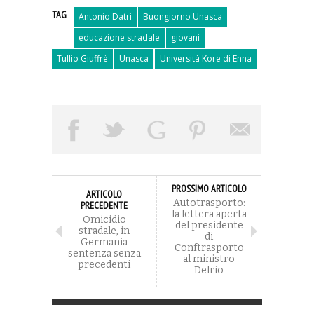
TAG
Antonio Datri
Buongiorno Unasca
educazione stradale
giovani
Tullio Giuffrè
Unasca
Università Kore di Enna
PROSSIMO ARTICOLO
ARTICOLO
Autotrasporto:
PRECEDENTE
la lettera aperta
Omicidio
del presidente
stradale, in
di
Germania
Conftrasporto
sentenza senza
al ministro
precedenti
Delrio