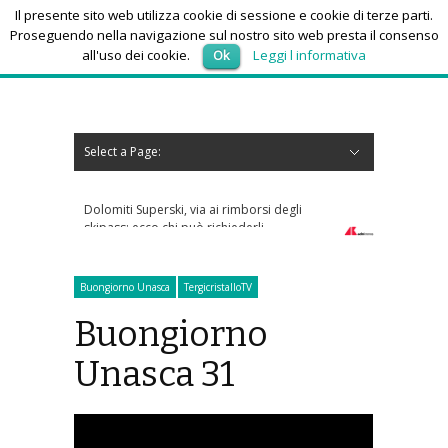
Il presente sito web utilizza cookie di sessione e cookie di terze parti.
Proseguendo nella navigazione sul nostro sito web presta il consenso
all'uso dei cookie.
Ok
Leggi l informativa
venerdì 7, Agosto 2026
Select a Page:
Nascondi navigazione
Home
News
Autoscuole
Studi di consulenza
Nautica
Regioni
Abruzzo
Basilicata
Calabria
Campania
Emilia Romagna
Friuli Venezia Giulia
Lazio
Liguria
Lombardia
Marche
Molise
Piemonte
Puglia
Sardegna
Sicilia
Toscana
Trentino-Alto Adige
Umbria
Valle d’Aosta
Veneto
Eventi
Resoconti
Appuntamenti futuri
chi siamo-contatti
Dolomiti Superski, via ai rimborsi degli
skipass: ecco chi può richiederli
Buongiorno Unasca
TergicristalloTV
Buongiorno
Unasca 31