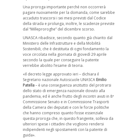
Una proroga importante perché non occorrerà
pagare nuovamente per la domanda, come sarebbe
accaduto trascorsi i sei mesi previsti dal Codice
della strada e prolunga, inoltre, le scadenze previste
dal “Milleproroghe” del dicembre scorso.
UNASCA ribadisce, secondo quanto già chiarito dal
Ministero delle Infrastrutture e della Mobilità
Sostenibili, che è destituita di ogni fondamento la
voce circolata nella giornata di giovedì 29 aprile
secondo la quale per conseguire la patente
verrebbe abolito l’esame di teoria.
«Il decreto legge approvato ieri – dichiara il
Segretario nazionale Autoscuole UNASCA
Emilio
Patella
– è una conseguenza anzitutto del protrarsi
dello stato di emergenza nazionale dovuto alla
pandemia, ed è anche frutto degli incontri avuti in 8ª
Commissione Senato e in Commissione Trasporti
della Camera dei deputati e con le forze politiche
che hanno compreso quanto fosse essenziale
questa proroga che, in questo frangente, solleva da
ulteriori spese i cittadini che vogliono rendersi
indipendenti negli spostamenti con la patente di
guida».