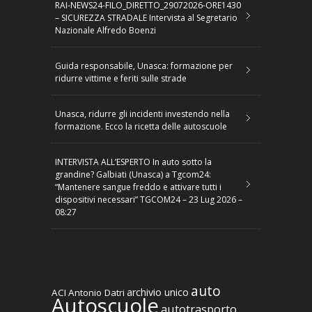
RAI-NEWS24-FILO_DIRETTO_29072026-ORE1430
– SICUREZZA STRADALE Intervista al Segretario
Nazionale Alfredo Boenzi
Guida responsabile, Unasca: formazione per
ridurre vittime e feriti sulle strade
Unasca, ridurre gli incidenti investendo nella
formazione. Ecco la ricetta delle autoscuole
INTERVISTA ALL’ESPERTO In auto sotto la
grandine? Galbiati (Unasca) a Tgcom24:
“Mantenere sangue freddo e attivare tutti i
dispositivi necessari” TGCOM24 – 23 Lug 2026 –
08:27
auto
archivio unico
ACI
Antonio Datri
Autoscuole
autotrasporto