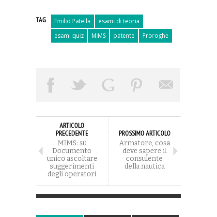
TAG
Emilio Patella
esami di teoria
esami quiz
MIMS
patente
Proroghe
ARTICOLO
PRECEDENTE
PROSSIMO ARTICOLO
MIMS: su
Armatore, cosa
Documento
deve sapere il
unico ascoltare
consulente
suggerimenti
della nautica
degli operatori