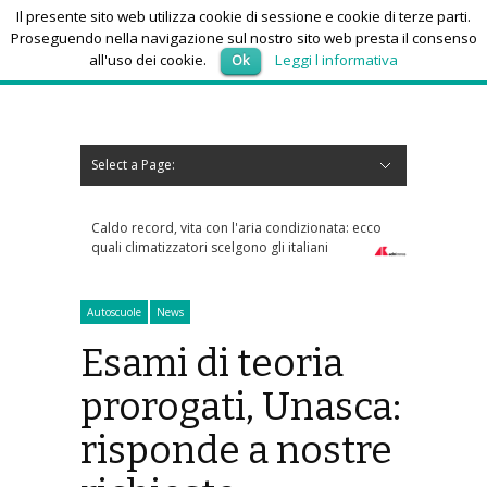
Il presente sito web utilizza cookie di sessione e cookie di terze parti.
Proseguendo nella navigazione sul nostro sito web presta il consenso
all'uso dei cookie.
Ok
Leggi l informativa
venerdì 7, Agosto 2026
Select a Page:
Nascondi navigazione
Home
News
Autoscuole
Studi di consulenza
Nautica
Regioni
Abruzzo
Basilicata
Calabria
Campania
Emilia Romagna
Friuli Venezia Giulia
Lazio
Liguria
Lombardia
Marche
Molise
Piemonte
Puglia
Sardegna
Sicilia
Toscana
Trentino-Alto Adige
Umbria
Valle d’Aosta
Veneto
Eventi
Resoconti
Appuntamenti futuri
chi siamo-contatti
cord, vita con l'aria condizionata: ecco
Tra bambini e ragazzi in aumento 
matizzatori scelgono gli italiani
psicofarmaci, consumi triplicati da
Autoscuole
News
Esami di teoria
prorogati, Unasca:
risponde a nostre