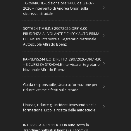
TGRMARCHE–Edizione ore 14:00 del 31-07-
2026 – intervento di Andrea Onori sulla
sicurezza stradale
SKYTG24 TIMELINE 29072026 ORE16.00
PRUDENZA AL VOLANTE E CHECK AUTO PRIMA
DI PARTIRE Intervista al Segretario Nazionale
Autoscuole Alfredo Boenzi
RAI-NEWS24-FILO_DIRETTO_29072026-ORE1430
– SICUREZZA STRADALE Intervista al Segretario
Nazionale Alfredo Boenzi
Guida responsabile, Unasca: formazione per
ridurre vittime e feriti sulle strade
Unasca, ridurre gli incidenti investendo nella
formazione. Ecco la ricetta delle autoscuole
INTERVISTA ALL’ESPERTO In auto sotto la
grandine? Galbiati (Unasca) a Tgcom24: