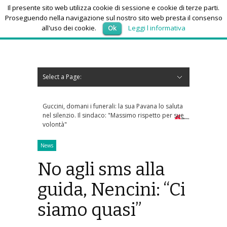
Il presente sito web utilizza cookie di sessione e cookie di terze parti.
Proseguendo nella navigazione sul nostro sito web presta il consenso
all'uso dei cookie.
Ok
Leggi l informativa
venerdì 7, Agosto 2026
Select a Page:
Nascondi navigazione
Home
News
Autoscuole
Studi di consulenza
Nautica
Regioni
Abruzzo
Basilicata
Calabria
Campania
Emilia Romagna
Friuli Venezia Giulia
Lazio
Liguria
Lombardia
Marche
Molise
Piemonte
Puglia
Sardegna
Sicilia
Toscana
Trentino-Alto Adige
Umbria
Valle d’Aosta
Veneto
Eventi
Resoconti
Appuntamenti futuri
chi siamo-contatti
erali: la sua Pavana lo saluta
Dolomiti Superski, via ai rimborsi degli
aco: "Massimo rispetto per sue
skipass: ecco chi può richiederli
News
No agli sms alla
guida, Nencini: “Ci
siamo quasi”