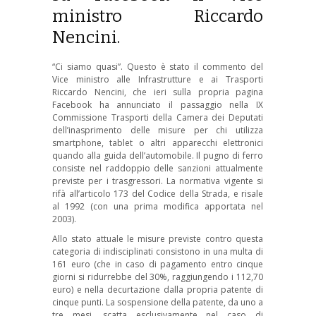
ministro Riccardo
Nencini.
“Ci siamo quasi”. Questo è stato il commento del
Vice ministro alle Infrastrutture e ai Trasporti
Riccardo Nencini, che ieri sulla propria pagina
Facebook ha annunciato il passaggio nella IX
Commissione Trasporti della Camera dei Deputati
dell’inasprimento delle misure per chi utilizza
smartphone, tablet o altri apparecchi elettronici
quando alla guida dell’automobile. Il pugno di ferro
consiste nel raddoppio delle sanzioni attualmente
previste per i trasgressori. La normativa vigente si
rifà all’articolo 173 del Codice della Strada, e risale
al 1992 (con una prima modifica apportata nel
2003).
Allo stato attuale le misure previste contro questa
categoria di indisciplinati consistono in una multa di
161 euro (che in caso di pagamento entro cinque
giorni si ridurrebbe del 30%, raggiungendo i 112,70
euro) e nella decurtazione dalla propria patente di
cinque punti. La sospensione della patente, da uno a
tre mesi, scatta esclusivamente nel caso di