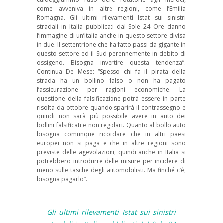
come avveniva in altre regioni, come l’Emilia
Romagna. Gli ultimi rilevamenti Istat sui sinistri
stradali in Italia pubblicati dal Sole 24 Ore danno
l’immagine di un’Italia anche in questo settore divisa
in due. Il settentrione che ha fatto passi da gigante in
questo settore ed il Sud perennemente in debito di
ossigeno. Bisogna invertire questa tendenza”.
Continua De Mese: “Spesso chi fa il pirata della
strada ha un bollino falso o non ha pagato
l’assicurazione per ragioni economiche. La
questione della falsificazione potrà essere in parte
risolta da ottobre quando sparirà il contrassegno e
quindi non sarà più possibile avere in auto dei
bollini falsificati e non regolari. Quanto al bollo auto
bisogna comunque ricordare che in altri paesi
europei non si paga e che in altre regioni sono
previste delle agevolazioni, quindi anche in Italia si
potrebbero introdurre delle misure per incidere di
meno sulle tasche degli automobilisti. Ma finché c’è,
bisogna pagarlo”.
Gli ultimi rilevamenti Istat sui sinistri