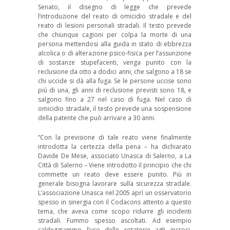
Senato, il disegno di legge che prevede
l’introduzione del reato di omicidio stradale e del
reato di lesioni personali stradali. Il testo prevede
che chiunque cagioni per colpa la morte di una
persona mettendosi alla guida in stato di ebbrezza
alcolica o di alterazione psico-fisica per l’assunzione
di sostanze stupefacenti, venga punito con la
reclusione da otto a dodici anni, che salgono a 18 se
chi uccide si dà alla fuga. Se le persone uccise sono
più di una, gli anni di reclusione previsti sono 18, e
salgono fino a 27 nel caso di fuga. Nel caso di
omicidio stradale, il testo prevede una sospensione
della patente che può arrivare a 30 anni.
“Con la previsione di tale reato viene finalmente
introdotta la certezza della pena – ha dichiarato
Davide De Mese, associato Unasca di Salerno, a La
Città di Salerno – Viene introdotto il principio che chi
commette un reato deve essere punito. Più in
generale bisogna lavorare sulla sicurezza stradale.
L’associazione Unasca nel 2005 aprì un osservatorio
spesso in sinergia con il Codacons attento a questo
tema, che aveva come scopo ridurre gli incidenti
stradali. Fummo spesso ascoltati. Ad esempio
caldeggiammo l’uso delle rotatorie agli incroci,