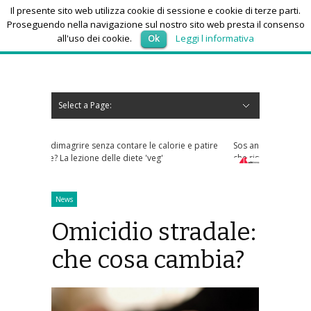
Il presente sito web utilizza cookie di sessione e cookie di terze parti.
Proseguendo nella navigazione sul nostro sito web presta il consenso
all'uso dei cookie.
Ok
Leggi l informativa
sabato 8, Agosto 2026
Select a Page:
Nascondi navigazione
Home
News
Autoscuole
Studi di consulenza
Nautica
Regioni
Abruzzo
Basilicata
Calabria
Campania
Emilia Romagna
Friuli Venezia Giulia
Lazio
Liguria
Lombardia
Marche
Molise
Piemonte
Puglia
Sardegna
Sicilia
Toscana
Trentino-Alto Adige
Umbria
Valle d’Aosta
Veneto
Eventi
Resoconti
Appuntamenti futuri
chi siamo-contatti
re le calorie e patire
Sos anziani per truffe telefoniche? Arriva l'app
ete 'veg'
che risponde ai numeri sconosciuti
News
Omicidio stradale:
che cosa cambia?