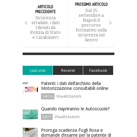
PROSSIMO ARTICOLO
ARTICOLO
Dal 25
PRECEDENTE
settembre a
Sicurezza
Napoli il
stradale: i dati
percorso
rilevati da
formativo sulla
Polizia di Stato
sicurezza sul
e Carabinieri
lavoro
I più visti
Recenti
Facebook
Patenti: i dati dell’archivio della
Motorizzazione consultabili online
Visualizzazioni
149216
Quando riapriranno le Autoscuole?
Visualizzazioni
32817
Proroga scadenza Fogli Rosa e
domande d’esame per la patente di