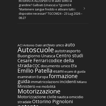
INTERVISTA ALL’ESPERTO In auto sotto la
grandine? Galbiati (Unasca) a Tgcom24:
“Mantenere sangue freddo e attivare tutti i
dispositivi necessari” TGCOM24 – 23 Lug 2026 –
08:27
auto
archivio unico
ACI
Antonio Datri
Autoscuole
autotrasporto
Centro studi
Buongiorno Unasca
codice della
Cesare Ferrari
strada
CQC
Efa
documento unico
Emilio Patella
esami
esami di guida
formazione
Europa
esaminatori
guida
incidenti
immatricolazioni
Milano
Ministero
mobilità
mit
Motorizzazione
Motorizzazione civile
nautica
omicidio
Ottorino Pignoloni
stradale