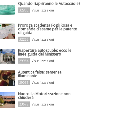
Quando riapriranno le Autoscuole?
32805
Visualizzazioni
Proroga scadenza Fogli Rosa e
domande d’esame per la patente
di guida
32253
Visualizzazioni
Riapertura autoscuole: ecco le
linee guida del Ministero
29964
Visualizzazioni
Autentica falsa: sentenza
illuminante
29066
Visualizzazioni
Nuoro: la Motorizzazione non
chiuderà
23678
Visualizzazioni