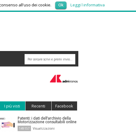
giovedì 6, Agosto 2026
 consenso all'uso dei cookie.
Ok
Leggi l informativa
I più visti
Recenti
Facebook
Patenti: i dati dell’archivio della
Motorizzazione consultabili online
149157
Visualizzazioni