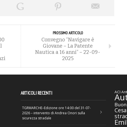
PROSSIMO ARTICOLO
00
Convegno “Navigare è
l
Giovane – La Patente
Nautica a 16 anni” – 22-09-
nzi
2025
ACI
Ant
ARTICOLI RECENTI
Au
Buon
TGRMARCHE–Edizione ore 14:00 del 31-07-
Cesa
2026 – intervento di Andrea Onori sulla
stra
sicurezza stradale
Emil