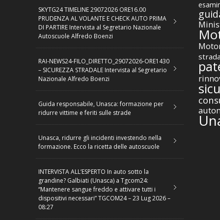
esamin
SKYTG24 TIMELINE 29072026 ORE16.00
guid
PRUDENZA AL VOLANTE E CHECK AUTO PRIMA
Minis
DI PARTIRE Intervista al Segretario Nazionale
Mot
Autoscuole Alfredo Boenzi
Motor
strad
RAI-NEWS24-FILO_DIRETTO_29072026-ORE1430
pat
– SICUREZZA STRADALE Intervista al Segretario
rinno
Nazionale Alfredo Boenzi
sic
cons
Guida responsabile, Unasca: formazione per
autom
ridurre vittime e feriti sulle strade
Un
Unasca, ridurre gli incidenti investendo nella
formazione. Ecco la ricetta delle autoscuole
INTERVISTA ALL’ESPERTO In auto sotto la
grandine? Galbiati (Unasca) a Tgcom24:
“Mantenere sangue freddo e attivare tutti i
dispositivi necessari” TGCOM24 – 23 Lug 2026 –
08:27