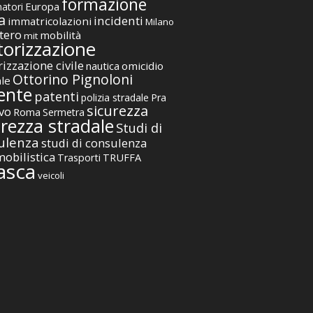
formazione
Europa
atori
a
incidenti
immatricolazioni
Milano
tero
mobilità
mit
orizzazione
izzazione civile
nautica
omicidio
Ottorino Pignoloni
ale
ente
patenti
polizia stradale
Pra
sicurezza
vo
Roma
Sermetra
urezza stradale
Studi di
ulenza
studi di consulenza
obilistica
TRUFFA
Trasporti
asca
veicoli