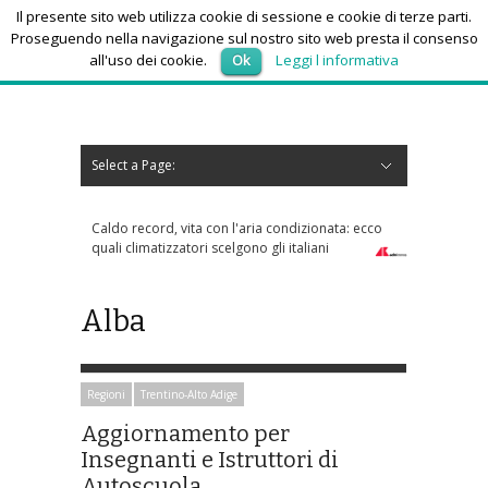
Il presente sito web utilizza cookie di sessione e cookie di terze parti.
Proseguendo nella navigazione sul nostro sito web presta il consenso
all'uso dei cookie.
Ok
Leggi l informativa
venerdì 7, Agosto 2026
Select a Page:
Nascondi navigazione
Home
News
Autoscuole
Studi di consulenza
Nautica
Regioni
Abruzzo
Basilicata
Calabria
Campania
Emilia Romagna
Friuli Venezia Giulia
Lazio
Liguria
Lombardia
Marche
Molise
Piemonte
Puglia
Sardegna
Sicilia
Toscana
Trentino-Alto Adige
Umbria
Valle d’Aosta
Veneto
Eventi
Resoconti
Appuntamenti futuri
chi siamo-contatti
Caldo record, vita con l'aria condizionata: ecco
quali climatizzatori scelgono gli italiani
Alba
Regioni
Trentino-Alto Adige
Aggiornamento per
Insegnanti e Istruttori di
Autoscuola