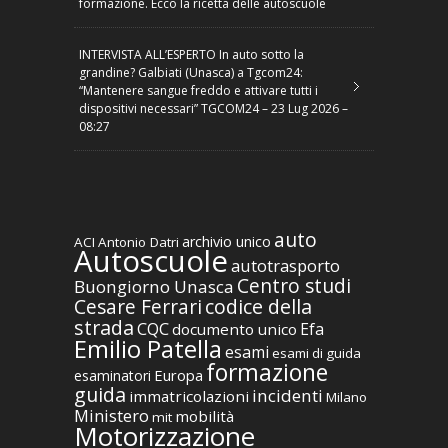
formazione. Ecco la ricetta delle autoscuole
INTERVISTA ALL’ESPERTO In auto sotto la
grandine? Galbiati (Unasca) a Tgcom24:
“Mantenere sangue freddo e attivare tutti i
dispositivi necessari” TGCOM24 – 23 Lug 2026 –
08:27
auto
archivio unico
ACI
Antonio Datri
Autoscuole
autotrasporto
Centro studi
Buongiorno Unasca
codice della
Cesare Ferrari
strada
CQC
Efa
documento unico
Emilio Patella
esami
esami di guida
formazione
Europa
esaminatori
guida
incidenti
immatricolazioni
Milano
Ministero
mobilità
mit
Motorizzazione