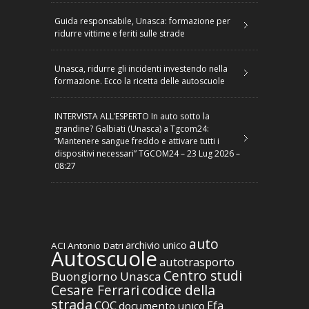
Guida responsabile, Unasca: formazione per
ridurre vittime e feriti sulle strade
Unasca, ridurre gli incidenti investendo nella
formazione. Ecco la ricetta delle autoscuole
INTERVISTA ALL’ESPERTO In auto sotto la
grandine? Galbiati (Unasca) a Tgcom24:
“Mantenere sangue freddo e attivare tutti i
dispositivi necessari” TGCOM24 – 23 Lug 2026 –
08:27
auto
archivio unico
ACI
Antonio Datri
Autoscuole
autotrasporto
Centro studi
Buongiorno Unasca
codice della
Cesare Ferrari
strada
CQC
Efa
documento unico