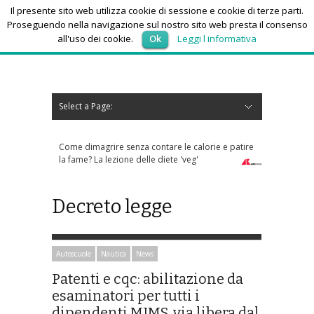
Il presente sito web utilizza cookie di sessione e cookie di terze parti.
Proseguendo nella navigazione sul nostro sito web presta il consenso
all'uso dei cookie.
Ok
Leggi l informativa
sabato 8, Agosto 2026
Select a Page:
Nascondi navigazione
Home
News
Autoscuole
Studi di consulenza
Nautica
Regioni
Abruzzo
Basilicata
Calabria
Campania
Emilia Romagna
Friuli Venezia Giulia
Lazio
Liguria
Lombardia
Marche
Molise
Piemonte
Puglia
Sardegna
Sicilia
Toscana
Trentino-Alto Adige
Umbria
Valle d’Aosta
Veneto
Eventi
Resoconti
Appuntamenti futuri
chi siamo-contatti
Come dimagrire senza contare le calorie e patire
la fame? La lezione delle diete 'veg'
Decreto legge
Autoscuole
Nautica
News
Patenti e cqc: abilitazione da
esaminatori per tutti i
dipendenti MIMS, via libera dal