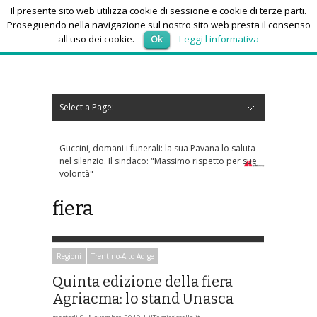
Il presente sito web utilizza cookie di sessione e cookie di terze parti.
Proseguendo nella navigazione sul nostro sito web presta il consenso
all'uso dei cookie.
Ok
Leggi l informativa
sabato 8, Agosto 2026
Select a Page:
Nascondi navigazione
Home
News
Autoscuole
Studi di consulenza
Nautica
Regioni
Abruzzo
Basilicata
Calabria
Campania
Emilia Romagna
Friuli Venezia Giulia
Lazio
Liguria
Lombardia
Marche
Molise
Piemonte
Puglia
Sardegna
Sicilia
Toscana
Trentino-Alto Adige
Umbria
Valle d’Aosta
Veneto
Eventi
Resoconti
Appuntamenti futuri
chi siamo-contatti
Guccini, domani i funerali: la sua Pavana lo saluta
nel silenzio. Il sindaco: "Massimo rispetto per sue
volontà"
fiera
Regioni
Trentino-Alto Adige
Quinta edizione della fiera
Agriacma: lo stand Unasca