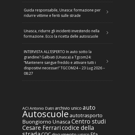
Guida responsabile, Unasca: formazione per
ridurre vittime e feriti sulle strade
Unasca, ridurre gli incidenti investendo nella
formazione. Ecco la ricetta delle autoscuole
INTERVISTA ALL’ESPERTO In auto sotto la
grandine? Galbiati (Unasca) a Tgcom24:
“Mantenere sangue freddo e attivare tutti i
dispositivi necessari” TGCOM24 – 23 Lug 2026 –
08:27
auto
archivio unico
ACI
Antonio Datri
Autoscuole
autotrasporto
Centro studi
Buongiorno Unasca
codice della
Cesare Ferrari
strada
CQC
Efa
documento unico