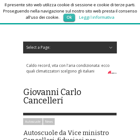
Il presente sito web utilizza cookie di sessione e cookie di terze parti.
Proseguendo nella navigazione sul nostro sito web presta il consenso
all'uso dei cookie.
Ok
Leggi l informativa
venerdì 7, Agosto 2026
Select a Page:
Nascondi navigazione
Home
News
Autoscuole
Studi di consulenza
Nautica
Regioni
Abruzzo
Basilicata
Calabria
Campania
Emilia Romagna
Friuli Venezia Giulia
Lazio
Liguria
Lombardia
Marche
Molise
Piemonte
Puglia
Sardegna
Sicilia
Toscana
Trentino-Alto Adige
Umbria
Valle d’Aosta
Veneto
Eventi
Resoconti
Appuntamenti futuri
chi siamo-contatti
Caldo record, vita con l'aria condizionata: ecco
quali climatizzatori scelgono gli italiani
Giovanni Carlo
Cancelleri
Autoscuole
News
Autoscuole da Vice ministro