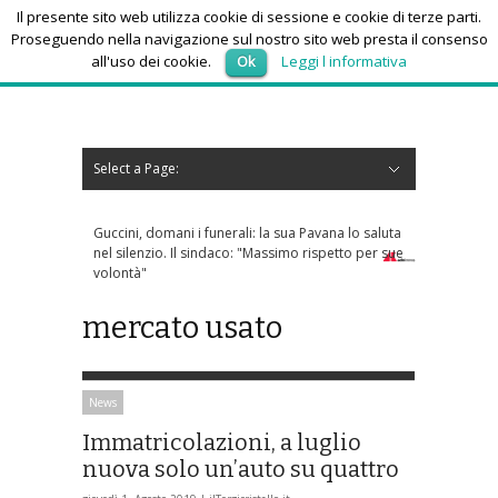
Il presente sito web utilizza cookie di sessione e cookie di terze parti.
Proseguendo nella navigazione sul nostro sito web presta il consenso
all'uso dei cookie.
Ok
Leggi l informativa
venerdì 7, Agosto 2026
Select a Page:
Nascondi navigazione
Home
News
Autoscuole
Studi di consulenza
Nautica
Regioni
Abruzzo
Basilicata
Calabria
Campania
Emilia Romagna
Friuli Venezia Giulia
Lazio
Liguria
Lombardia
Marche
Molise
Piemonte
Puglia
Sardegna
Sicilia
Toscana
Trentino-Alto Adige
Umbria
Valle d’Aosta
Veneto
Eventi
Resoconti
Appuntamenti futuri
chi siamo-contatti
Guccini, domani i funerali: la sua Pavana lo saluta
nel silenzio. Il sindaco: "Massimo rispetto per sue
volontà"
mercato usato
News
Immatricolazioni, a luglio
nuova solo un’auto su quattro