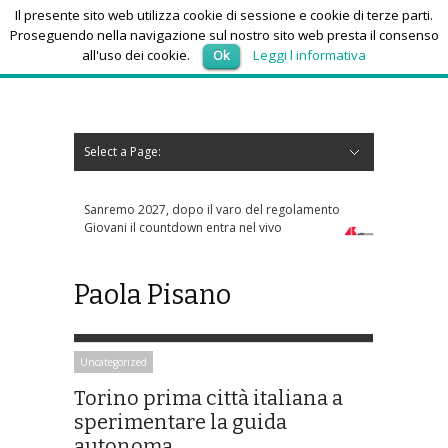
Il presente sito web utilizza cookie di sessione e cookie di terze parti.
Proseguendo nella navigazione sul nostro sito web presta il consenso
all'uso dei cookie.
Ok
Leggi l informativa
giovedì 6, Agosto 2026
Select a Page:
Nascondi navigazione
Home
News
Autoscuole
Studi di consulenza
Nautica
Regioni
Abruzzo
Basilicata
Calabria
Campania
Emilia Romagna
Friuli Venezia Giulia
Lazio
Liguria
Lombardia
Marche
Molise
Piemonte
Puglia
Sardegna
Sicilia
Toscana
Trentino-Alto Adige
Umbria
Valle d’Aosta
Veneto
Eventi
Resoconti
Appuntamenti futuri
chi siamo-contatti
Sanremo 2027, dopo il varo del regolamento
Giovani il countdown entra nel vivo
Paola Pisano
Uncategorized
Torino prima città italiana a
sperimentare la guida
autonoma