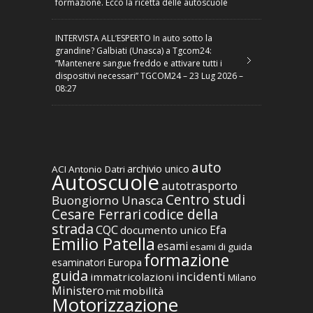
formazione. Ecco la ricetta delle autoscuole
INTERVISTA ALL’ESPERTO In auto sotto la
grandine? Galbiati (Unasca) a Tgcom24:
“Mantenere sangue freddo e attivare tutti i
dispositivi necessari” TGCOM24 – 23 Lug 2026 –
08:27
auto
archivio unico
ACI
Antonio Datri
Autoscuole
autotrasporto
Centro studi
Buongiorno Unasca
codice della
Cesare Ferrari
strada
CQC
Efa
documento unico
Emilio Patella
esami
esami di guida
formazione
Europa
esaminatori
guida
incidenti
immatricolazioni
Milano
Ministero
mobilità
mit
Motorizzazione