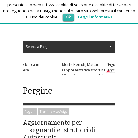
Il presente sito web utilizza cookie di sessione e cookie di terze parti.
Proseguendo nella navigazione sul nostro sito web presta il consenso
all'uso dei cookie.
Ok
Leggi l informativa
lunedì 10, Agosto 2026
Select a Page:
Nascondi navigazione
Home
News
Autoscuole
Studi di consulenza
Nautica
Regioni
Abruzzo
Basilicata
Calabria
Campania
Emilia Romagna
Friuli Venezia Giulia
Lazio
Liguria
Lombardia
Marche
Molise
Piemonte
Puglia
Sardegna
Sicilia
Toscana
Trentino-Alto Adige
Umbria
Valle d’Aosta
Veneto
Eventi
Resoconti
Appuntamenti futuri
chi siamo-contatti
re barca in
Morte Berruti, Mattarella: "Figura altamente
ufera
rappresentativa sport italiano". Buonfiglio:
"Campione inarrivabile"
Pergine
Regioni
Trentino-Alto Adige
Aggiornamento per
Insegnanti e Istruttori di
Autoscuola