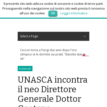
Il presente sito web utilizza cookie di sessione e cookie di terze parti.
Proseguendo nella navigazione sul nostro sito web presta il consenso
all'uso dei cookie.
Ok
Leggi l informativa
domenica 9, Agosto 2026
Select a Page:
Nascondi navigazione
Home
News
Autoscuole
Studi di consulenza
Nautica
Regioni
Abruzzo
Basilicata
Calabria
Campania
Emilia Romagna
Friuli Venezia Giulia
Lazio
Liguria
Lombardia
Marche
Molise
Piemonte
Puglia
Sardegna
Sicilia
Toscana
Trentino-Alto Adige
Umbria
Valle d’Aosta
Veneto
Eventi
Resoconti
Appuntamenti futuri
chi siamo-contatti
n torna a Parigi due anni dopo l'oro
Roma, in fiamme cabina elettri
ico (e le dormite sui prati): "Stavolta stanza
dialisi del Gemelli: pazienti eva
Autoscuole
UNASCA incontra
il neo Direttore
Generale Dottor