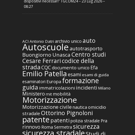
dispositivi necessari” TGCOM24 – 23 Lug 2026 –
08:27
auto
archivio unico
ACI
Antonio Datri
Autoscuole
autotrasporto
Centro studi
Buongiorno Unasca
codice della
Cesare Ferrari
strada
CQC
Efa
documento unico
Emilio Patella
esami
esami di guida
formazione
Europa
esaminatori
guida
incidenti
immatricolazioni
Milano
Ministero
mobilità
mit
Motorizzazione
Motorizzazione civile
nautica
omicidio
Ottorino Pignoloni
stradale
patente
patenti
polizia stradale
Pra
sicurezza
rinnovo
Roma
Sermetra
sicurezza stradale
Studi di