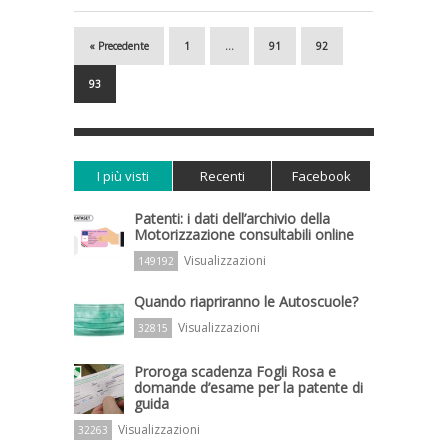
« Precedente
1
…
91
92
93
I più visti
Recenti
Facebook
Patenti: i dati dell’archivio della
Motorizzazione consultabili online
Visualizzazioni
149192
Quando riapriranno le Autoscuole?
Visualizzazioni
32815
Proroga scadenza Fogli Rosa e
domande d’esame per la patente di
guida
Visualizzazioni
32263