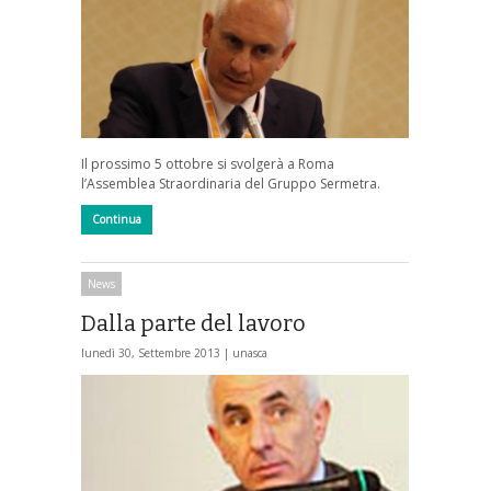
Il prossimo 5 ottobre si svolgerà a Roma
l’Assemblea Straordinaria del Gruppo Sermetra.
Continua
News
Dalla parte del lavoro
lunedì 30, Settembre 2013 |
unasca