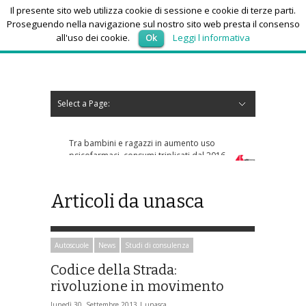
Il presente sito web utilizza cookie di sessione e cookie di terze parti.
Proseguendo nella navigazione sul nostro sito web presta il consenso
all'uso dei cookie.
Ok
Leggi l informativa
venerdì 7, Agosto 2026
Select a Page:
Nascondi navigazione
Home
News
Autoscuole
Studi di consulenza
Nautica
Regioni
Abruzzo
Basilicata
Calabria
Campania
Emilia Romagna
Friuli Venezia Giulia
Lazio
Liguria
Lombardia
Marche
Molise
Piemonte
Puglia
Sardegna
Sicilia
Toscana
Trentino-Alto Adige
Umbria
Valle d’Aosta
Veneto
Eventi
Resoconti
Appuntamenti futuri
chi siamo-contatti
Tra bambini e ragazzi in aumento uso
psicofarmaci, consumi triplicati dal 2016
Articoli da unasca
Autoscuole
News
Studi di consulenza
Codice della Strada:
rivoluzione in movimento
lunedì 30, Settembre 2013 |
unasca