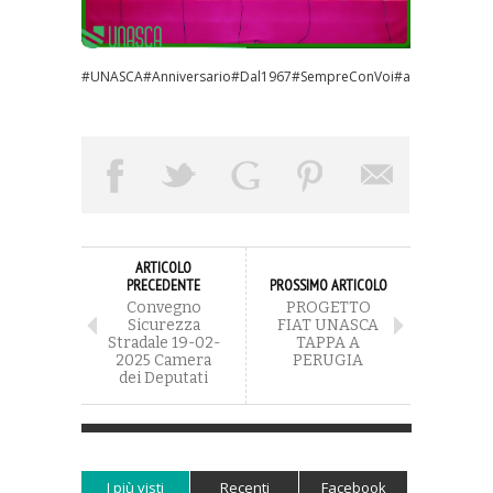
#UNASCA
#Anniversario
#Dal1967
#SempreConVoi
#autoscuola
#st
ARTICOLO
PRECEDENTE
PROSSIMO ARTICOLO
Convegno
PROGETTO
Sicurezza
FIAT UNASCA
Stradale 19-02-
TAPPA A
2025 Camera
PERUGIA
dei Deputati
I più visti
Recenti
Facebook