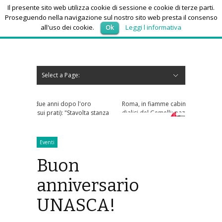
Il presente sito web utilizza cookie di sessione e cookie di terze parti.
Proseguendo nella navigazione sul nostro sito web presta il consenso
all'uso dei cookie.
Ok
Leggi l informativa
sabato 8, Agosto 2026
Select a Page:
Nascondi navigazione
Home
News
Autoscuole
Studi di consulenza
Nautica
Regioni
Abruzzo
Basilicata
Calabria
Campania
Emilia Romagna
Friuli Venezia Giulia
Lazio
Liguria
Lombardia
Marche
Molise
Piemonte
Puglia
Sardegna
Sicilia
Toscana
Trentino-Alto Adige
Umbria
Valle d’Aosta
Veneto
Eventi
Resoconti
Appuntamenti futuri
chi siamo-contatti
l'oro
Roma, in fiamme cabina elettrica nel reparto
volta stanza
dialisi del Gemelli: pazienti evacuati
Eventi
Buon
anniversario
UNASCA!