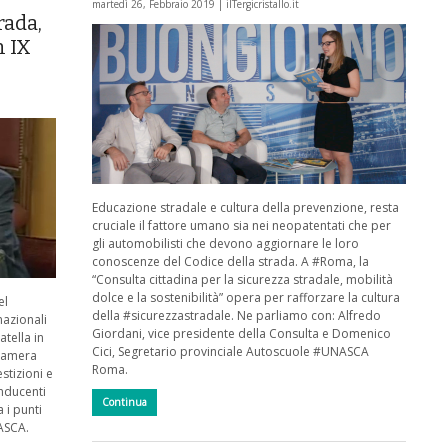
martedì 26, Febbraio 2019 |
ilTergicristallo.it
rada,
n IX
Educazione stradale e cultura della prevenzione, resta
cruciale il fattore umano sia nei neopatentati che per
gli automobilisti che devono aggiornare le loro
conoscenze del Codice della strada. A #Roma, la
“Consulta cittadina per la sicurezza stradale, mobilità
dolce e la sostenibilità” opera per rafforzare la cultura
el
della #sicurezzastradale. Ne parliamo con: Alfredo
nazionali
Giordani, vice presidente della Consulta e Domenico
tella in
Cici, Segretario provinciale Autoscuole #UNASCA
 Camera
Roma.
stizioni e
nducenti
Continua
a i punti
ASCA.