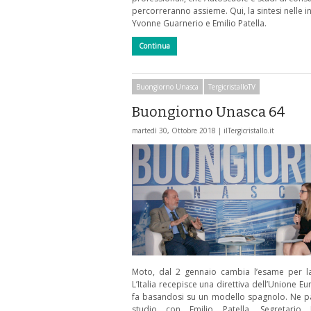
percorreranno assieme. Qui, la sintesi nelle in
Yvonne Guarnerio e Emilio Patella.
Continua
Buongiorno Unasca
TergicristalloTV
Buongiorno Unasca 64
martedì 30, Ottobre 2018 |
ilTergicristallo.it
Moto, dal 2 gennaio cambia l’esame per la
L’Italia recepisce una direttiva dell’Unione E
fa basandosi su un modello spagnolo. Ne p
studio con Emilio Patella, Segretario 