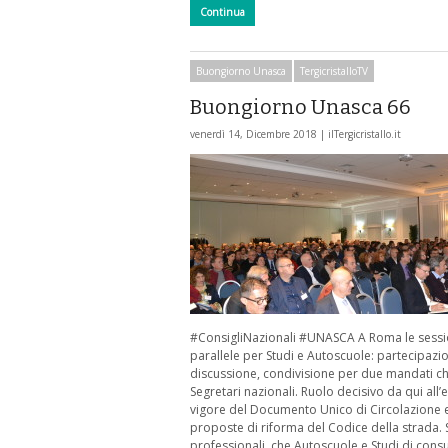
Continua
Buongiorno Unasca
TergicristalloTV
Buongiorno Unasca 66
venerdì 14, Dicembre 2018 |
ilTergicristallo.it
#ConsigliNazionali #UNASCA A Roma le sessi
parallele per Studi e Autoscuole: partecipazi
discussione, condivisione per due mandati chi
Segretari nazionali. Ruolo decisivo da qui all’e
vigore del Documento Unico di Circolazione e
proposte di riforma del Codice della strada. 
professionali, che Autoscuole e Studi di cons