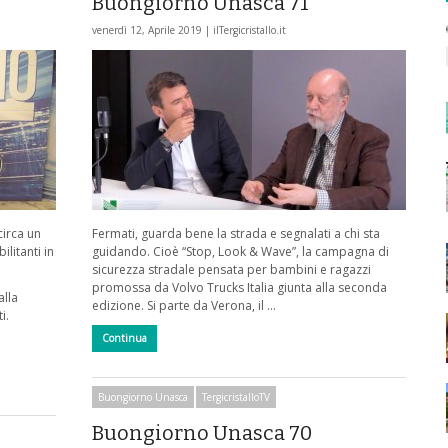
Buongiorno Unasca 71
venerdì 12, Aprile 2019 |
ilTergicristallo.it
circa un
Fermati, guarda bene la strada e segnalati a chi sta
litanti in
guidando. Cioè “Stop, Look & Wave”, la campagna di
sicurezza stradale pensata per bambini e ragazzi
promossa da Volvo Trucks Italia giunta alla seconda
alla
edizione. Si parte da Verona, il …
i.
Continua
Buongiorno Unasca
TergicristalloTV
Buongiorno Unasca 70