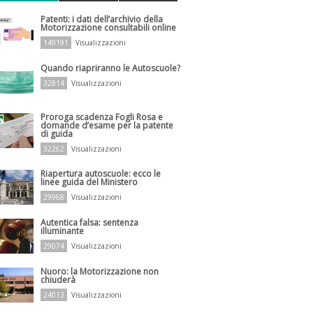
Patenti: i dati dell’archivio della
Motorizzazione consultabili online
149191
Visualizzazioni
Quando riapriranno le Autoscuole?
32814
Visualizzazioni
Proroga scadenza Fogli Rosa e
domande d’esame per la patente
di guida
32262
Visualizzazioni
Riapertura autoscuole: ecco le
linee guida del Ministero
29968
Visualizzazioni
Autentica falsa: sentenza
illuminante
29074
Visualizzazioni
Nuoro: la Motorizzazione non
chiuderà
24013
Visualizzazioni