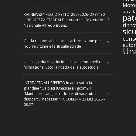
Motor
strad
RAI-NEWS24-FILO_DIRETTO_29072026-ORE1430
pat
– SICUREZZA STRADALE Intervista al Segretario
rinno
Nazionale Alfredo Boenzi
sic
cons
Guida responsabile, Unasca: formazione per
autom
ridurre vittime e feriti sulle strade
Un
Unasca, ridurre gli incidenti investendo nella
formazione. Ecco la ricetta delle autoscuole
INTERVISTA ALL’ESPERTO In auto sotto la
grandine? Galbiati (Unasca) a Tgcom24:
“Mantenere sangue freddo e attivare tutti i
dispositivi necessari” TGCOM24 – 23 Lug 2026 –
08:27