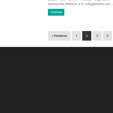
Autoscuole UNASCA, e in collegamento con …
Continua
« Precedente
1
2
3
4