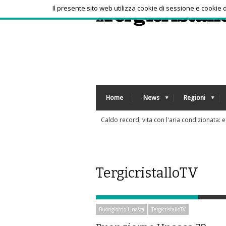
Il presente sito web utilizza cookie di sessione e cookie
Home
News
Regioni
Tra bambini e ragazzi in aumento uso psicof
TergicristalloTV
Buongiorno Unasca
TergicristalloTV