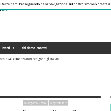
 di terze parti. Proseguendo nella navigazione sul nostro sito web presta il
Eventi
chi siamo-contatti
armaci, consumi triplicati dal 2016
Buongiorno Unasca
TergicristalloTV