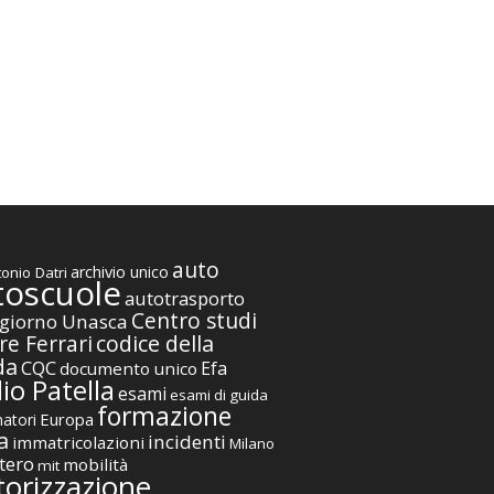
auto
archivio unico
onio Datri
toscuole
autotrasporto
Centro studi
giorno Unasca
codice della
re Ferrari
da
CQC
Efa
documento unico
io Patella
esami
esami di guida
formazione
Europa
atori
a
incidenti
immatricolazioni
Milano
tero
mobilità
mit
orizzazione