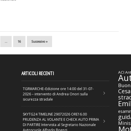
…
16
Successivo »
ACI
Ant
ARTICOLI RECENTI
Au
Buon
TGRMARCHE–Edizione ore 14:00 del 31-07-
Cesa
2026 – intervento di Andrea Onori sulla
stra
sicurezza stradale
Emil
esamin
SKYTG24 TIMELINE 29072026 ORE16.00
guid
PRUDENZA AL VOLANTE E CHECK AUTO PRIMA
Minis
DI PARTIRE Intervista al Segretario Nazionale
Mot
Autoscuole Alfredo Boenzi