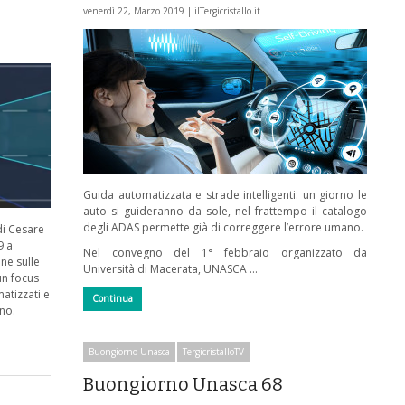
venerdì 22, Marzo 2019 |
ilTergicristallo.it
Guida automatizzata e strade intelligenti: un giorno le
auto si guideranno da sole, nel frattempo il catalogo
degli ADAS permette già di correggere l’errore umano.
di Cesare
9 a
Nel convegno del 1° febbraio organizzato da
ne sulle
Università di Macerata, UNASCA …
un focus
matizzati e
Continua
nno.
Buongiorno Unasca
TergicristalloTV
Buongiorno Unasca 68