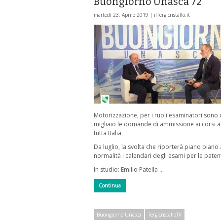
Buongiorno Unasca 72
martedì 23, Aprile 2019 |
ilTergicristallo.it
Motorizzazione, per i ruoli esaminatori sono 
migliaio le domande di ammissione ai corsi abi
tutta Italia.
Da luglio, la svolta che riporterà piano piano 
normalità i calendari degli esami per le patent
In studio: Emilio Patella …
Continua
Buongiorno Unasca
TergicristalloTV