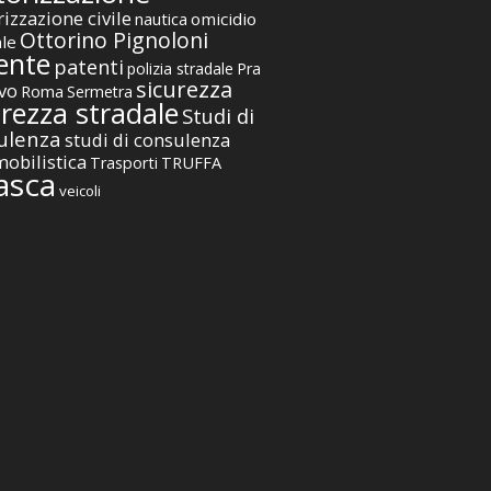
izzazione civile
nautica
omicidio
Ottorino Pignoloni
ale
ente
patenti
polizia stradale
Pra
sicurezza
vo
Roma
Sermetra
urezza stradale
Studi di
ulenza
studi di consulenza
obilistica
TRUFFA
Trasporti
asca
veicoli