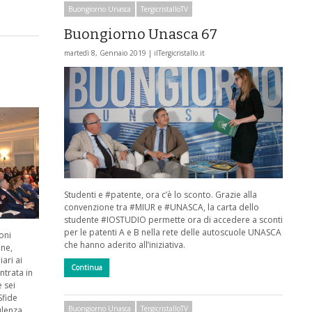
Buongiorno Unasca
TergicristalloTV
Buongiorno Unasca 67
martedì 8, Gennaio 2019 |
ilTergicristallo.it
Studenti e #patente, ora c’è lo sconto. Grazie alla
convenzione tra #MIUR e #UNASCA, la carta dello
studente #IOSTUDIO permette ora di accedere a sconti
per le patenti A e B nella rete delle autoscuole UNASCA
oni
che hanno aderito all’iniziativa.
one,
ari ai
Continua
ntrata in
 sei
Sfide
Buongiorno Unasca
TergicristalloTV
ulenza