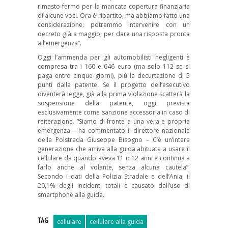
rimasto fermo per la mancata copertura finanziaria
di alcune voci. Ora è ripartito, ma abbiamo fatto una
considerazione: potremmo intervenire con un
decreto già a maggio, per dare una risposta pronta
all’emergenza”.
Oggi l’ammenda per gli automobilisti negligenti è
compresa tra i 160 e 646 euro (ma solo 112 se si
paga entro cinque giorni), più la decurtazione di 5
punti dalla patente. Se il progetto dell’esecutivo
diventerà legge, già alla prima violazione scatterà la
sospensione della patente, oggi prevista
esclusivamente come sanzione accessoria in caso di
reiterazione. “Siamo di fronte a una vera e propria
emergenza – ha commentato il direttore nazionale
della Polstrada Giuseppe Bisogno – C’è un’intera
generazione che arriva alla guida abituata a usare il
cellulare da quando aveva 11 o 12 anni e continua a
farlo anche al volante, senza alcuna cautela”.
Secondo i dati della Polizia Stradale e dell’Ania, il
20,1% degli incidenti totali è causato dall’uso di
smartphone alla guida.
TAG
cellulare
cellulare alla guida