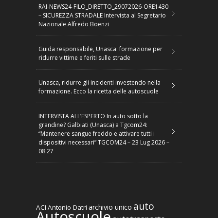
RAI-NEWS24-FILO_DIRETTO_29072026-ORE1430
– SICUREZZA STRADALE Intervista al Segretario
Nazionale Alfredo Boenzi
Guida responsabile, Unasca: formazione per
ridurre vittime e feriti sulle strade
Unasca, ridurre gli incidenti investendo nella
formazione. Ecco la ricetta delle autoscuole
INTERVISTA ALL’ESPERTO In auto sotto la
grandine? Galbiati (Unasca) a Tgcom24:
“Mantenere sangue freddo e attivare tutti i
dispositivi necessari” TGCOM24 – 23 Lug 2026 –
08:27
auto
archivio unico
ACI
Antonio Datri
Autoscuole