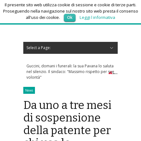
Il presente sito web utilizza cookie di sessione e cookie di terze parti.
Proseguendo nella navigazione sul nostro sito web presta il consenso
all'uso dei cookie.
Ok
Leggi l informativa
venerdì 7, Agosto 2026
Select a Page:
Nascondi navigazione
Home
News
Autoscuole
Studi di consulenza
Nautica
Regioni
Abruzzo
Basilicata
Calabria
Campania
Emilia Romagna
Friuli Venezia Giulia
Lazio
Liguria
Lombardia
Marche
Molise
Piemonte
Puglia
Sardegna
Sicilia
Toscana
Trentino-Alto Adige
Umbria
Valle d’Aosta
Veneto
Eventi
Resoconti
Appuntamenti futuri
chi siamo-contatti
unerali: la sua Pavana lo saluta
Dolomiti Superski, via ai rimborsi degli
ndaco: "Massimo rispetto per sue
skipass: ecco chi può richiederli
News
Da uno a tre mesi
di sospensione
della patente per