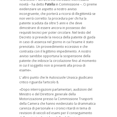
novità – ha detto
Patella
in Commissione –. Ci preme
evidenziare un aspetto a nostro avviso
incongruente, che porterà a ricorsi di illegittimità se
non verrà corretto: la procedura per chi ha la
patente scaduta da oltre 5 anni e che deve
dimostrare di essere ancora in possesso dei
requisiti tecnici per poter circolare. Nel testo del
Decreto si prevede la revoca della patente di guida
in caso di assenza nel giorno in cui l’esame è stato
prenotato. Un provvedimento eccessivo e che
contrasta con il legittimo impedimento. A nostro
avviso sarebbe opportuna la sospensione della
patente che inibisce la circolazione fino al momento
in cui il soggetto non si presenti alla prova di
esame».
L’ altro punto che le Autoscuole Unasca giudicano
critico riguarda l’articolo 8.
«Dopo interrogazioni parlamentari, audizioni del
Ministro e del Direttore generale della
Motorizzazione presso la Commissione Trasporti
della Camera che hanno evidenziato la drammatica
carenza di personale e i cronici ritardi in tema di
revisioni di veicoli ed esami per il conseguimento