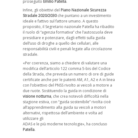
proseguito
Emilio Patella
.
Infine, gli obiettivi del
Piano Nazionale Sicurezza
Stradale 2020/2030
che puntano a un investimento
ideale e fattivo sul fattore umano. A questo
proposito, il Segretario nazionale Patella ha ribadito
il ruolo di “agenzia formativa” che l’autoscuola deve
presidiare e potenziare, dagli effetti sulla guida
dell’uso di droghe a quello dei cellulari, alle
responsabilità civili e penali legate alla circolazione
stradale.
«Per coerenza, siamo a chiedere di valutare una
modifica dell’articolo 122 comma 5-bis del Codice
della Strada, che preveda un numero di ore di guide
certificate anche per le patenti AM, A1, A2 e A in linea
con l’obiettivo del PNSS rivolto ai veicoli a motore a
due ruote. Sostituendo la guida in condizione di
visione notturna
, che crea notevoli difficoltà nella
stagione estiva, con “guida sostenibile” rivolta cioè
all’apprendimento alla guida su veicoli a motori
alternativi, rispettosa dell’ambiente e volta ad
utilizzare gli
ADAS e le più moderne tecnologie», ha concluso
Patella
.