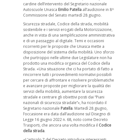
cardine dell’intervento del Segretario nazionale
Autoscuole Unasca
Emilio Patella
all’audizione in 8^
Commissione del Senato martedì 28 giugno.
Sicurezza stradale, Codice della strada, mobilità
sostenibile e i servizi erogati della Motorizzazione,
anche in vista di una semplificazione amministrativa
e di un passaggio al digitale. Temi e occasioni
ricorrenti per le proposte che Unasca mette a
disposizione del sistema della mobilità. Uno sforzo
che purtroppo nelle ultime due Legislature non ha
prodotto una modifica organica del Codice della
Strada. «Una situazione che ci ha portato di fatto a
rincorrere tutti i provvedimenti normativi possibili
per cercare di affrontare e risolvere problematiche
e avanzare proposte per migliorare la qualità dei
servizi della mobilità, aumentare la sicurezza
stradale e centrare gli obiettivi posti dai “Piani
nazionali di sicurezza stradale”», ha ricordato il
Segretario nazionale
Patella
. Martedì 28 giugno,
l’occasione era data dall’audizione sul Disegno di
Legge 16 giugno 2022 n. 68, noto come Decreto
Trasporti, che ancora una volta modifica il
Codice
della strada
.
«L’articolo 7 del Decreto introduce interessanti