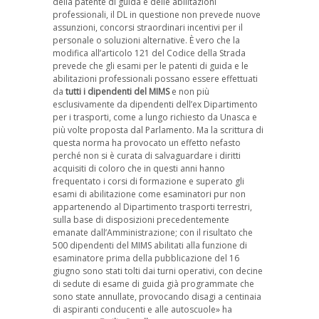
della patente di guida e delle abilitazioni
professionali, il DL in questione non prevede nuove
assunzioni, concorsi straordinari incentivi per il
personale o soluzioni alternative. È vero che la
modifica all’articolo 121 del Codice della Strada
prevede che gli esami per le patenti di guida e le
abilitazioni professionali possano essere effettuati
da
tutti i dipendenti del MIMS
e non più
esclusivamente da dipendenti dell’ex Dipartimento
per i trasporti, come a lungo richiesto da Unasca e
più volte proposta dal Parlamento. Ma la scrittura di
questa norma ha provocato un effetto nefasto
perché non si è curata di salvaguardare i diritti
acquisiti di coloro che in questi anni hanno
frequentato i corsi di formazione e superato gli
esami di abilitazione come esaminatori pur non
appartenendo al Dipartimento trasporti terrestri,
sulla base di disposizioni precedentemente
emanate dall’Amministrazione; con il risultato che
500 dipendenti del MIMS abilitati alla funzione di
esaminatore prima della pubblicazione del 16
giugno sono stati tolti dai turni operativi, con decine
di sedute di esame di guida già programmate che
sono state annullate, provocando disagi a centinaia
di aspiranti conducenti e alle autoscuole» ha