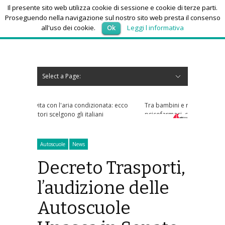
Il presente sito web utilizza cookie di sessione e cookie di terze parti.
Proseguendo nella navigazione sul nostro sito web presta il consenso
all'uso dei cookie.
Ok
Leggi l informativa
venerdì 7, Agosto 2026
Select a Page:
Nascondi navigazione
Home
News
Autoscuole
Studi di consulenza
Nautica
Regioni
Abruzzo
Basilicata
Calabria
Campania
Emilia Romagna
Friuli Venezia Giulia
Lazio
Liguria
Lombardia
Marche
Molise
Piemonte
Puglia
Sardegna
Sicilia
Toscana
Trentino-Alto Adige
Umbria
Valle d’Aosta
Veneto
Eventi
Resoconti
Appuntamenti futuri
chi siamo-contatti
dizionata: ecco
Tra bambini e ragazzi in aumento uso
aliani
psicofarmaci, consumi triplicati dal 2016
Autoscuole
News
Decreto Trasporti,
l’audizione delle
Autoscuole