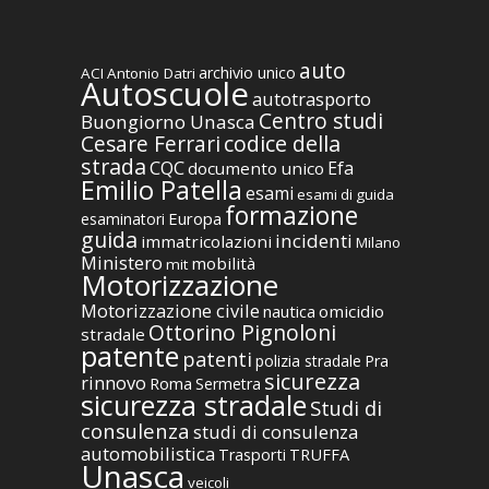
auto
archivio unico
ACI
Antonio Datri
Autoscuole
autotrasporto
Centro studi
Buongiorno Unasca
codice della
Cesare Ferrari
strada
CQC
Efa
documento unico
Emilio Patella
esami
esami di guida
formazione
Europa
esaminatori
guida
incidenti
immatricolazioni
Milano
Ministero
mobilità
mit
Motorizzazione
Motorizzazione civile
nautica
omicidio
Ottorino Pignoloni
stradale
patente
patenti
polizia stradale
Pra
sicurezza
rinnovo
Roma
Sermetra
sicurezza stradale
Studi di
consulenza
studi di consulenza
automobilistica
TRUFFA
Trasporti
Unasca
veicoli