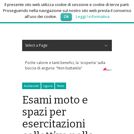
Il presente sito web utilizza cookie di sessione e cookie di terze parti.
Proseguendo nella navigazione sul nostro sito web presta il consenso
all'uso dei cookie.
Ok
Leggi l informativa
domenica 9, Agosto 2026
Select a Page:
Nascondi navigazione
Home
News
Autoscuole
Studi di consulenza
Nautica
Regioni
Abruzzo
Basilicata
Calabria
Campania
Emilia Romagna
Friuli Venezia Giulia
Lazio
Liguria
Lombardia
Marche
Molise
Piemonte
Puglia
Sardegna
Sicilia
Toscana
Trentino-Alto Adige
Umbria
Valle d’Aosta
Veneto
Eventi
Resoconti
Appuntamenti futuri
chi siamo-contatti
Poche calorie e tanti benefici, la 'scoperta' sulla
Caldo africano, l'a
buccia di anguria: "Non buttatela"
domani 19 città bo
Autoscuole
Liguria
News
Esami moto e
spazi per
esercitazioni