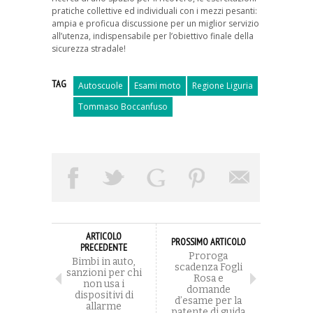
pratiche collettive ed individuali con i mezzi pesanti:
ampia e proficua discussione per un miglior servizio
all’utenza, indispensabile per l’obiettivo finale della
sicurezza stradale!
TAG
Autoscuole
Esami moto
Regione Liguria
Tommaso Boccanfuso
ARTICOLO
PROSSIMO ARTICOLO
PRECEDENTE
Proroga
Bimbi in auto,
scadenza Fogli
sanzioni per chi
Rosa e
non usa i
domande
dispositivi di
d’esame per la
allarme
patente di guida