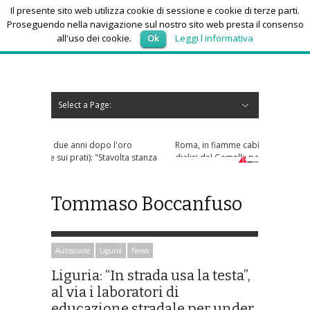
Il presente sito web utilizza cookie di sessione e cookie di terze parti.
Proseguendo nella navigazione sul nostro sito web presta il consenso
all'uso dei cookie.
Ok
Leggi l informativa
sabato 8, Agosto 2026
Select a Page:
Nascondi navigazione
Home
News
Autoscuole
Studi di consulenza
Nautica
Regioni
Abruzzo
Basilicata
Calabria
Campania
Emilia Romagna
Friuli Venezia Giulia
Lazio
Liguria
Lombardia
Marche
Molise
Piemonte
Puglia
Sardegna
Sicilia
Toscana
Trentino-Alto Adige
Umbria
Valle d’Aosta
Veneto
Eventi
Resoconti
Appuntamenti futuri
chi siamo-contatti
'oro
Roma, in fiamme cabina elettrica nel reparto
olta stanza
dialisi del Gemelli: pazienti evacuati
Tommaso Boccanfuso
Autoscuole
Liguria
News
Liguria: “In strada usa la testa”,
al via i laboratori di
educazione stradale per under