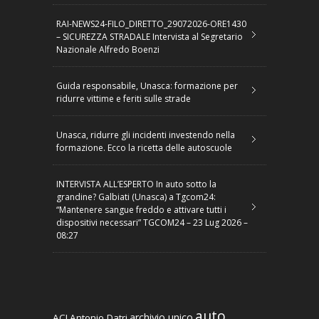
RAI-NEWS24-FILO_DIRETTO_29072026-ORE1430
– SICUREZZA STRADALE Intervista al Segretario
Nazionale Alfredo Boenzi
Guida responsabile, Unasca: formazione per
ridurre vittime e feriti sulle strade
Unasca, ridurre gli incidenti investendo nella
formazione. Ecco la ricetta delle autoscuole
INTERVISTA ALL’ESPERTO In auto sotto la
grandine? Galbiati (Unasca) a Tgcom24:
“Mantenere sangue freddo e attivare tutti i
dispositivi necessari” TGCOM24 – 23 Lug 2026 –
08:27
auto
archivio unico
ACI
Antonio Datri