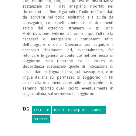
Con riferimento, poi, alle ipotesi di discordanza
sostanziale tra i dati anagrafici riportati nei
documenti – al fine di garantire l’uniformità dei dati
da iscriversi nel titolo abilitativo alla guida da
conseguirsi, con quelli contenuti nei documenti
esibiti dal cittadino straniero – gli Uffici
Motorizzazione civile indicheranno a quest’ultimo la
necessità di interpellare i competenti uffici
dell’anagrafe o della Questura, per acquisire i
necessari chiarimenti ed, eventualmente, far
rettificare le generalità contenute nel permesso di
soggiorno. Non rientrano tra le ipotesi di
discordanza sostanziale quelle di indicazione di
alcuni dati in lingua estera, sul passaporto, e in
lingua italiana sul permesso di soggiorno: in tal
caso, sulla documentazione utile al procedimento,
saranno riportati quelli iscritti, eventualmente in
lingua italiana, sul permesso di soggiorno.
TAG
circolare
ministero trasporti
patenti
stranieri