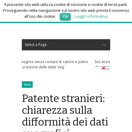
Il presente sito web utilizza cookie di sessione e cookie di terze parti.
Proseguendo nella navigazione sul nostro sito web presta il consenso
all'uso dei cookie.
Ok
Leggi l informativa
sabato 8, Agosto 2026
Select a Page:
Nascondi navigazione
Home
News
Autoscuole
Studi di consulenza
Nautica
Regioni
Abruzzo
Basilicata
Calabria
Campania
Emilia Romagna
Friuli Venezia Giulia
Lazio
Liguria
Lombardia
Marche
Molise
Piemonte
Puglia
Sardegna
Sicilia
Toscana
Trentino-Alto Adige
Umbria
Valle d’Aosta
Veneto
Eventi
Resoconti
Appuntamenti futuri
chi siamo-contatti
e le calorie e patire
Sos anziani per truffe telefoniche? Arriva l'app
e 'veg'
che risponde ai numeri sconosciuti
News
Patente stranieri:
chiarezza sulla
difformità dei dati