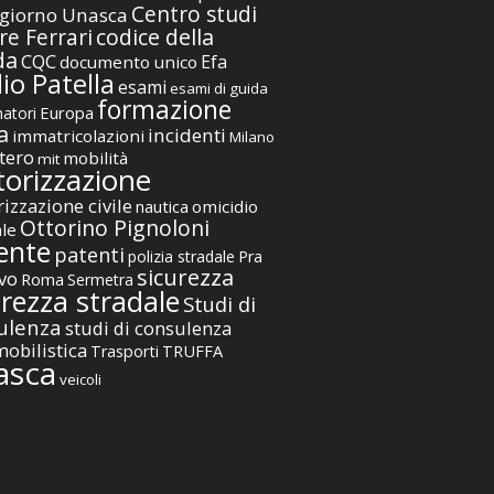
Centro studi
giorno Unasca
codice della
re Ferrari
da
CQC
Efa
documento unico
io Patella
esami
esami di guida
formazione
Europa
atori
a
incidenti
immatricolazioni
Milano
tero
mobilità
mit
orizzazione
izzazione civile
nautica
omicidio
Ottorino Pignoloni
ale
ente
patenti
polizia stradale
Pra
sicurezza
vo
Roma
Sermetra
urezza stradale
Studi di
ulenza
studi di consulenza
obilistica
TRUFFA
Trasporti
asca
veicoli