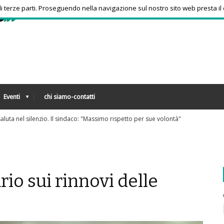
 di terze parti. Proseguendo nella navigazione sul nostro sito web presta il
Eventi
chi siamo-contatti
iti Superski, via ai rimborsi degli skipass: ecco chi può richiederli
io sui rinnovi delle