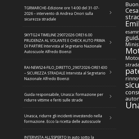
Buon
TGRMARCHE–Edizione ore 14:00 del 31-07-
Cesa
2026 – intervento di Andrea Onori sulla
stra
sicurezza stradale
Emil
esamin
SKYTG24 TIMELINE 29072026 ORE16.00
guid
PRUDENZA AL VOLANTE E CHECK AUTO PRIMA
Minis
DI PARTIRE Intervista al Segretario Nazionale
Mot
Autoscuole Alfredo Boenzi
Motor
strad
RAI-NEWS24-FILO_DIRETTO_29072026-ORE1430
pat
– SICUREZZA STRADALE Intervista al Segretario
rinno
Nazionale Alfredo Boenzi
sic
cons
Guida responsabile, Unasca: formazione per
autom
ridurre vittime e feriti sulle strade
Un
Unasca, ridurre gli incidenti investendo nella
formazione. Ecco la ricetta delle autoscuole
INTERVISTA ALL’ESPERTO In auto sotto la