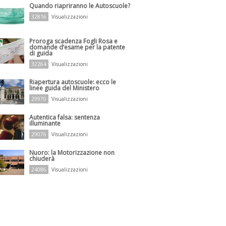
Quando riapriranno le Autoscuole?
32816
Visualizzazioni
Proroga scadenza Fogli Rosa e
domande d’esame per la patente
di guida
32264
Visualizzazioni
Riapertura autoscuole: ecco le
linee guida del Ministero
29970
Visualizzazioni
Autentica falsa: sentenza
illuminante
29076
Visualizzazioni
Nuoro: la Motorizzazione non
chiuderà
24086
Visualizzazioni