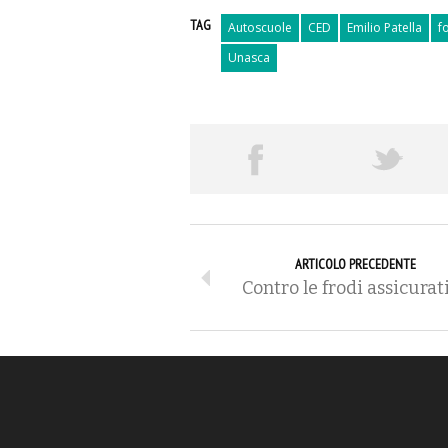
TAG
Autoscuole
CED
Emilio Patella
f
Unasca
ARTICOLO PRECEDENTE
Contro le frodi assicurat