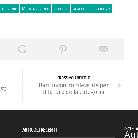
ormazione
Motorizzazione
patente
procedura
rinnovo
PROSSIMO ARTICOLO
Bari: incontro rilevante per
ive
il futuro della categoria
ACI
Ant
ARTICOLI RECENTI
Au