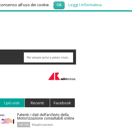
venerdì 7, Agosto 2026
 consenso all'uso dei cookie.
Ok
Leggi l informativa
I più visti
Recenti
Facebook
Patenti: i dati dell’archivio della
Motorizzazione consultabili online
149198
Visualizzazioni