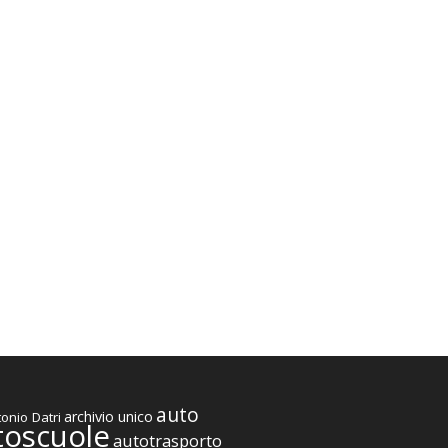
auto
archivio unico
onio Datri
toscuole
autotrasporto