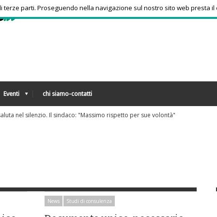
 di terze parti. Proseguendo nella navigazione sul nostro sito web presta il
Eventi
chi siamo-contatti
Dolomiti Superski, via ai rimborsi degli skipass: ecco chi può richied
News
Studi di consulenza