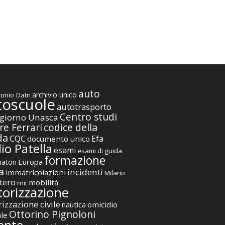
auto
archivio unico
onio Datri
toscuole
autotrasporto
Centro studi
giorno Unasca
codice della
re Ferrari
da
CQC
Efa
documento unico
io Patella
esami
esami di guida
formazione
Europa
atori
a
incidenti
immatricolazioni
Milano
tero
mobilità
mit
orizzazione
izzazione civile
nautica
omicidio
Ottorino Pignoloni
ale