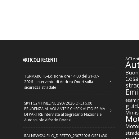
ACI
Ant
ARTICOLI RECENTI
Au
Buon
TGRMARCHE–Edizione ore 14:00 del 31-07-
Cesa
2026 – intervento di Andrea Onori sulla
stra
sicurezza stradale
Emil
esamin
SKYTG24 TIMELINE 29072026 ORE16.00
guid
PRUDENZA AL VOLANTE E CHECK AUTO PRIMA
Minis
DI PARTIRE Intervista al Segretario Nazionale
Mot
Autoscuole Alfredo Boenzi
Motor
strad
RAI-NEWS24-FILO_DIRETTO_29072026-ORE1430