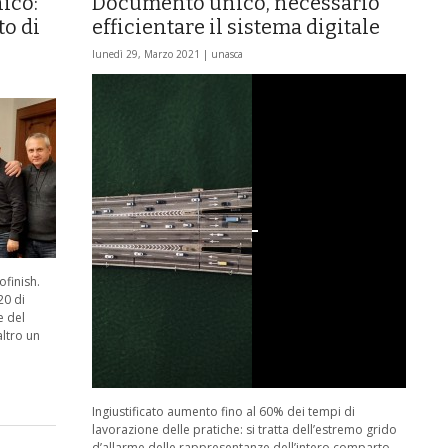
ico:
Documento unico, necessario
to di
efficientare il sistema digitale
lunedì 29, Marzo 2021 |
unasca
ofinish.
20 di
e del
altro un
Ingiustificato aumento fino al 60% dei tempi di
lavorazione delle pratiche: si tratta dell’estremo grido
d’allarme delle rappresentanze dell’intero comparto