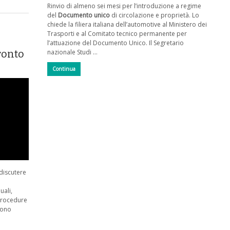
Rinvio di almeno sei mesi per l’introduzione a regime
del
Documento unico
di circolazione e proprietà. Lo
chiede la filiera italiana dell’automotive al Ministero dei
Trasporti e al Comitato tecnico permanente per
l’attuazione del Documento Unico. Il Segretario
ronto
nazionale Studi …
Continua
 discutere
uali,
 procedure
 sono