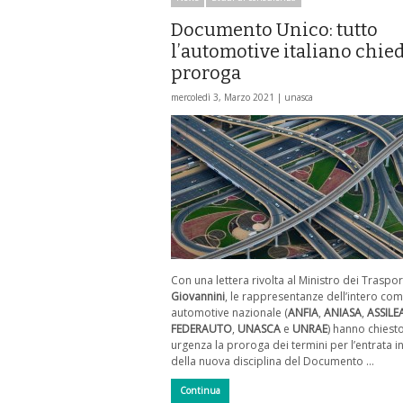
Documento Unico: tutto
l’automotive italiano chie
proroga
mercoledì 3, Marzo 2021 |
unasca
Con una lettera rivolta al Ministro dei Traspor
Giovannini
, le rappresentanze dell’intero co
automotive nazionale (
ANFIA
,
ANIASA
,
ASSILE
FEDERAUTO
,
UNASCA
e
UNRAE
) hanno chiest
urgenza la proroga dei termini per l’entrata i
della nuova disciplina del Documento …
Continua