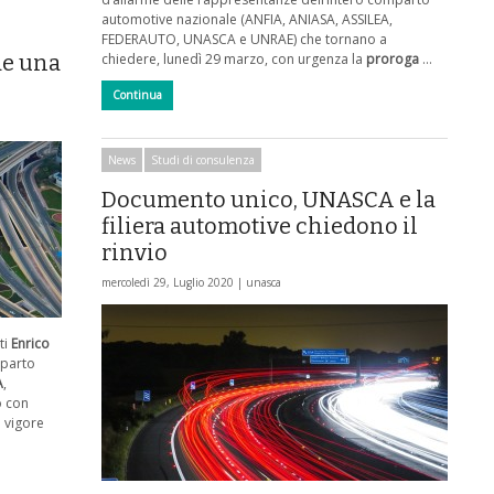
automotive nazionale (ANFIA, ANIASA, ASSILEA,
FEDERAUTO, UNASCA e UNRAE) che tornano a
de una
chiedere, lunedì 29 marzo, con urgenza la
proroga
…
Continua
News
Studi di consulenza
Documento unico, UNASCA e la
filiera automotive chiedono il
rinvio
mercoledì 29, Luglio 2020 |
unasca
ti
Enrico
mparto
A
,
o con
n vigore