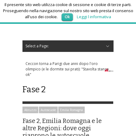
Il presente sito web utilizza cookie di sessione e cookie di terze parti.
Proseguendo nella navigazione sul nostro sito web presta il consenso
all'uso dei cookie.
Ok
Leggi l informativa
sabato 8, Agosto 2026
Select a Page:
Nascondi navigazione
Home
News
Autoscuole
Studi di consulenza
Nautica
Regioni
Abruzzo
Basilicata
Calabria
Campania
Emilia Romagna
Friuli Venezia Giulia
Lazio
Liguria
Lombardia
Marche
Molise
Piemonte
Puglia
Sardegna
Sicilia
Toscana
Trentino-Alto Adige
Umbria
Valle d’Aosta
Veneto
Eventi
Resoconti
Appuntamenti futuri
chi siamo-contatti
Ceccon torna a Parigi due anni dopo l'oro
olimpico (e le dormite sui prati): "Stavolta stanza
ok"
Fase 2
Abruzzo
Autoscuole
Emilia Romagna
Fase 2, Emilia Romagna e le
altre Regioni: dove oggi
riaprono le autoscuole