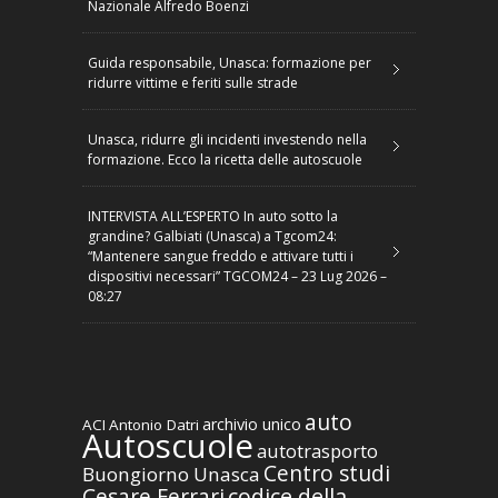
Nazionale Alfredo Boenzi
Guida responsabile, Unasca: formazione per
ridurre vittime e feriti sulle strade
Unasca, ridurre gli incidenti investendo nella
formazione. Ecco la ricetta delle autoscuole
INTERVISTA ALL’ESPERTO In auto sotto la
grandine? Galbiati (Unasca) a Tgcom24:
“Mantenere sangue freddo e attivare tutti i
dispositivi necessari” TGCOM24 – 23 Lug 2026 –
08:27
auto
archivio unico
ACI
Antonio Datri
Autoscuole
autotrasporto
Centro studi
Buongiorno Unasca
codice della
Cesare Ferrari