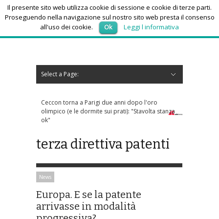
Il presente sito web utilizza cookie di sessione e cookie di terze parti.
Proseguendo nella navigazione sul nostro sito web presta il consenso
all'uso dei cookie.
Ok
Leggi l informativa
domenica 9, Agosto 2026
Select a Page:
Nascondi navigazione
Home
News
Autoscuole
Studi di consulenza
Nautica
Regioni
Abruzzo
Basilicata
Calabria
Campania
Emilia Romagna
Friuli Venezia Giulia
Lazio
Liguria
Lombardia
Marche
Molise
Piemonte
Puglia
Sardegna
Sicilia
Toscana
Trentino-Alto Adige
Umbria
Valle d’Aosta
Veneto
Eventi
Resoconti
Appuntamenti futuri
chi siamo-contatti
Ceccon torna a Parigi due anni dopo l'oro
olimpico (e le dormite sui prati): "Stavolta stanza
ok"
terza direttiva patenti
News
Europa. E se la patente
arrivasse in modalità
progressiva?