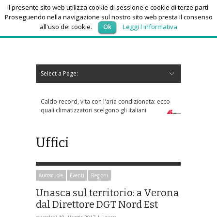
Il presente sito web utilizza cookie di sessione e cookie di terze parti.
Proseguendo nella navigazione sul nostro sito web presta il consenso
all'uso dei cookie.
Ok
Leggi l informativa
venerdì 7, Agosto 2026
Select a Page:
Nascondi navigazione
Home
News
Autoscuole
Studi di consulenza
Nautica
Regioni
Abruzzo
Basilicata
Calabria
Campania
Emilia Romagna
Friuli Venezia Giulia
Lazio
Liguria
Lombardia
Marche
Molise
Piemonte
Puglia
Sardegna
Sicilia
Toscana
Trentino-Alto Adige
Umbria
Valle d’Aosta
Veneto
Eventi
Resoconti
Appuntamenti futuri
chi siamo-contatti
Caldo record, vita con l'aria condizionata: ecco
quali climatizzatori scelgono gli italiani
Uffici
Autoscuole
Eventi
Regioni
Unasca sul territorio: a Verona
dal Direttore DGT Nord Est