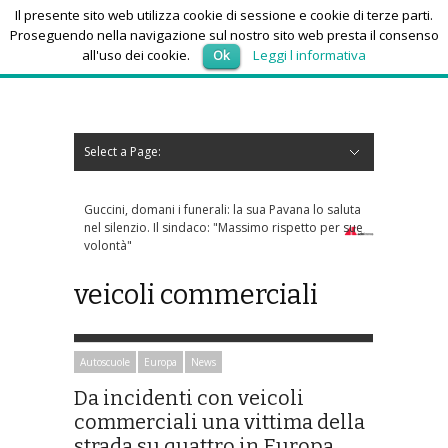
Il presente sito web utilizza cookie di sessione e cookie di terze parti.
Proseguendo nella navigazione sul nostro sito web presta il consenso
all'uso dei cookie.
Ok
Leggi l informativa
venerdì 7, Agosto 2026
Select a Page:
Nascondi navigazione
Home
News
Autoscuole
Studi di consulenza
Nautica
Regioni
Abruzzo
Basilicata
Calabria
Campania
Emilia Romagna
Friuli Venezia Giulia
Lazio
Liguria
Lombardia
Marche
Molise
Piemonte
Puglia
Sardegna
Sicilia
Toscana
Trentino-Alto Adige
Umbria
Valle d’Aosta
Veneto
Eventi
Resoconti
Appuntamenti futuri
chi siamo-contatti
Guccini, domani i funerali: la sua Pavana lo saluta
Dolomiti Superski, via 
nel silenzio. Il sindaco: "Massimo rispetto per sue
skipass: ecco chi può r
volontà"
veicoli commerciali
Autoscuole
Europa
News
Da incidenti con veicoli
commerciali una vittima della
strada su quattro in Europa