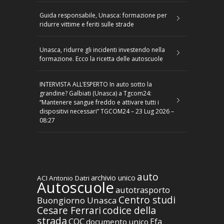
Guida responsabile, Unasca: formazione per
ridurre vittime e feriti sulle strade
Unasca, ridurre gli incidenti investendo nella
formazione. Ecco la ricetta delle autoscuole
INTERVISTA ALL’ESPERTO In auto sotto la
grandine? Galbiati (Unasca) a Tgcom24:
“Mantenere sangue freddo e attivare tutti i
dispositivi necessari” TGCOM24 – 23 Lug 2026 –
08:27
auto
archivio unico
ACI
Antonio Datri
Autoscuole
autotrasporto
Centro studi
Buongiorno Unasca
codice della
Cesare Ferrari
strada
CQC
Efa
documento unico