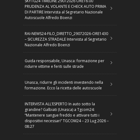
SKYTG24 TIMELINE 29072026 ORE16.00
PRUDENZA AL VOLANTE E CHECK AUTO PRIMA
DI PARTIRE Intervista al Segretario Nazionale
Autoscuole Alfredo Boenzi
RAI-NEWS24-FILO_DIRETTO_29072026-ORE1430
– SICUREZZA STRADALE Intervista al Segretario
Nazionale Alfredo Boenzi
Guida responsabile, Unasca: formazione per
ridurre vittime e feriti sulle strade
Unasca, ridurre gli incidenti investendo nella
formazione. Ecco la ricetta delle autoscuole
INTERVISTA ALL’ESPERTO In auto sotto la
grandine? Galbiati (Unasca) a Tgcom24:
“Mantenere sangue freddo e attivare tutti i
dispositivi necessari” TGCOM24 – 23 Lug 2026 –
08:27