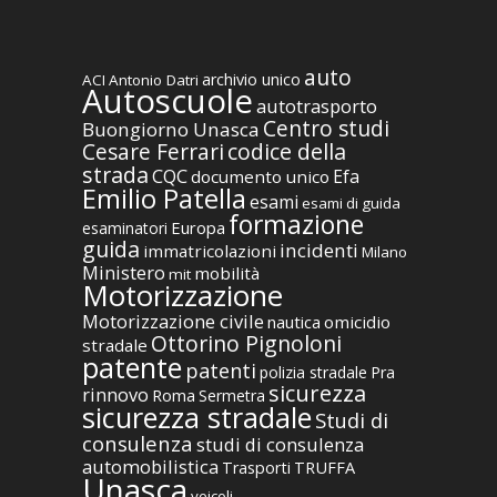
auto
archivio unico
ACI
Antonio Datri
Autoscuole
autotrasporto
Centro studi
Buongiorno Unasca
codice della
Cesare Ferrari
strada
CQC
Efa
documento unico
Emilio Patella
esami
esami di guida
formazione
Europa
esaminatori
guida
incidenti
immatricolazioni
Milano
Ministero
mobilità
mit
Motorizzazione
Motorizzazione civile
nautica
omicidio
Ottorino Pignoloni
stradale
patente
patenti
polizia stradale
Pra
sicurezza
rinnovo
Roma
Sermetra
sicurezza stradale
Studi di
consulenza
studi di consulenza
automobilistica
TRUFFA
Trasporti
Unasca
veicoli