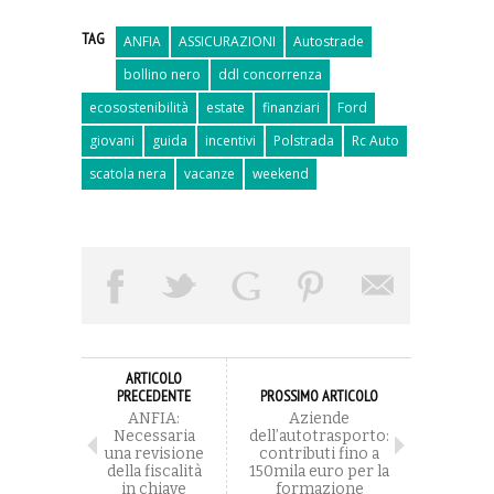
TAG
ANFIA
ASSICURAZIONI
Autostrade
bollino nero
ddl concorrenza
ecosostenibilità
estate
finanziari
Ford
giovani
guida
incentivi
Polstrada
Rc Auto
scatola nera
vacanze
weekend
ARTICOLO
PRECEDENTE
PROSSIMO ARTICOLO
ANFIA:
Aziende
Necessaria
dell’autotrasporto:
una revisione
contributi fino a
della fiscalità
150mila euro per la
in chiave
formazione