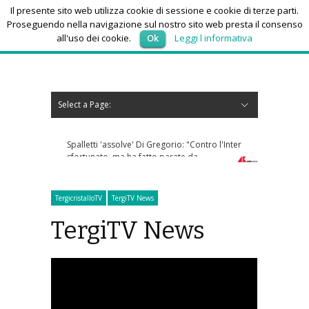
Il presente sito web utilizza cookie di sessione e cookie di terze parti.
Proseguendo nella navigazione sul nostro sito web presta il consenso
all'uso dei cookie.
Ok
Leggi l informativa
lunedì 10, Agosto 2026
Select a Page:
Nascondi navigazione
Home
News
Autoscuole
Studi di consulenza
Nautica
Regioni
Abruzzo
Basilicata
Calabria
Campania
Emilia Romagna
Friuli Venezia Giulia
Lazio
Liguria
Lombardia
Marche
Molise
Piemonte
Puglia
Sardegna
Sicilia
Toscana
Trentino-Alto Adige
Umbria
Valle d’Aosta
Veneto
Eventi
Resoconti
Appuntamenti futuri
chi siamo-contatti
Spalletti 'assolve' Di Gregorio: "Contro l'Inter
sfortunato, ma ha fatto parate da
complimenti"
TergicristalloTV
TergiTV News
TergiTV News