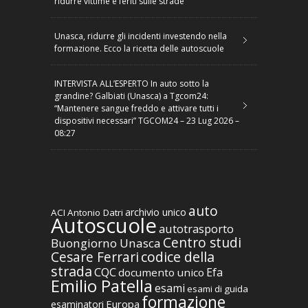
ridurre vittime e feriti sulle strade
Unasca, ridurre gli incidenti investendo nella
formazione. Ecco la ricetta delle autoscuole
INTERVISTA ALL’ESPERTO In auto sotto la
grandine? Galbiati (Unasca) a Tgcom24:
“Mantenere sangue freddo e attivare tutti i
dispositivi necessari” TGCOM24 – 23 Lug 2026 –
08:27
auto
archivio unico
ACI
Antonio Datri
Autoscuole
autotrasporto
Centro studi
Buongiorno Unasca
codice della
Cesare Ferrari
strada
CQC
Efa
documento unico
Emilio Patella
esami
esami di guida
formazione
Europa
esaminatori