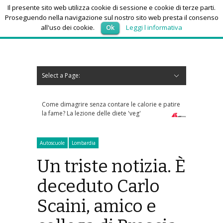
Il presente sito web utilizza cookie di sessione e cookie di terze parti.
Proseguendo nella navigazione sul nostro sito web presta il consenso
all'uso dei cookie.
Ok
Leggi l informativa
sabato 8, Agosto 2026
Select a Page:
Nascondi navigazione
Home
News
Autoscuole
Studi di consulenza
Nautica
Regioni
Abruzzo
Basilicata
Calabria
Campania
Emilia Romagna
Friuli Venezia Giulia
Lazio
Liguria
Lombardia
Marche
Molise
Piemonte
Puglia
Sardegna
Sicilia
Toscana
Trentino-Alto Adige
Umbria
Valle d’Aosta
Veneto
Eventi
Resoconti
Appuntamenti futuri
chi siamo-contatti
Come dimagrire senza contare le calorie e patire
Sos anziani per 
la fame? La lezione delle diete 'veg'
che risponde ai
Autoscuole
Lombardia
Un triste notizia. È
deceduto Carlo
Scaini, amico e