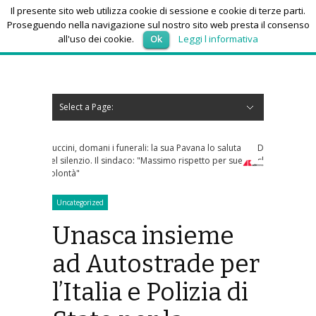
Il presente sito web utilizza cookie di sessione e cookie di terze parti.
Proseguendo nella navigazione sul nostro sito web presta il consenso
all'uso dei cookie.
Ok
Leggi l informativa
venerdì 7, Agosto 2026
Select a Page:
Nascondi navigazione
Home
News
Autoscuole
Studi di consulenza
Nautica
Regioni
Abruzzo
Basilicata
Calabria
Campania
Emilia Romagna
Friuli Venezia Giulia
Lazio
Liguria
Lombardia
Marche
Molise
Piemonte
Puglia
Sardegna
Sicilia
Toscana
Trentino-Alto Adige
Umbria
Valle d’Aosta
Veneto
Eventi
Resoconti
Appuntamenti futuri
chi siamo-contatti
li: la sua Pavana lo saluta
Dolomiti Superski, via ai rimborsi degli
: "Massimo rispetto per sue
skipass: ecco chi può richiederli
Uncategorized
Unasca insieme
ad Autostrade per
l’Italia e Polizia di