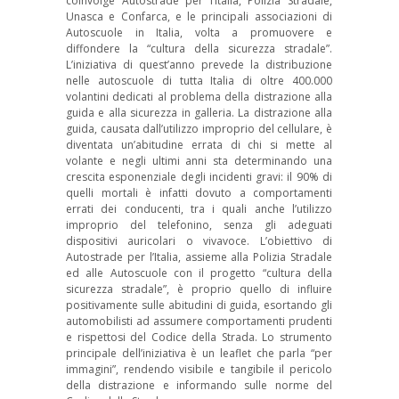
coinvolge Autostrade per l’Italia, Polizia Stradale,
Unasca e Confarca, e le principali associazioni di
Autoscuole in Italia, volta a promuovere e
diffondere la “cultura della sicurezza stradale”.
L’iniziativa di quest’anno prevede la distribuzione
nelle autoscuole di tutta Italia di oltre 400.000
volantini dedicati al problema della distrazione alla
guida e alla sicurezza in galleria. La distrazione alla
guida, causata dall’utilizzo improprio del cellulare, è
diventata un’abitudine errata di chi si mette al
volante e negli ultimi anni sta determinando una
crescita esponenziale degli incidenti gravi: il 90% di
quelli mortali è infatti dovuto a comportamenti
errati dei conducenti, tra i quali anche l’utilizzo
improprio del telefonino, senza gli adeguati
dispositivi auricolari o vivavoce. L’obiettivo di
Autostrade per l’Italia, assieme alla Polizia Stradale
ed alle Autoscuole con il progetto “cultura della
sicurezza stradale”, è proprio quello di influire
positivamente sulle abitudini di guida, esortando gli
automobilisti ad assumere comportamenti prudenti
e rispettosi del Codice della Strada. Lo strumento
principale dell’iniziativa è un leaflet che parla “per
immagini”, rendendo visibile e tangibile il pericolo
della distrazione e informando sulle norme del