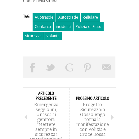
Codice della Strada.
TAG
Auotrasde
Autostrade
cellulare
Confarca
incidenti
Polizia di Stato
sicurezza
volante
ARTICOLO
PRECEDENTE
PROSSIMO ARTICOLO
Emergenza
Progetto
seggiolini,
Sicurezza: a
Unasca ai
Gossolengo
genitori:
torna la
“Mettete
manifestazione
sempre in
con Polizia e
sicurezza i
Croce Rossa