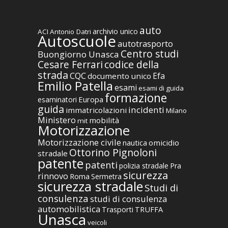
auto
archivio unico
ACI
Antonio Datri
Autoscuole
autotrasporto
Centro studi
Buongiorno Unasca
codice della
Cesare Ferrari
strada
CQC
Efa
documento unico
Emilio Patella
esami
esami di guida
formazione
Europa
esaminatori
guida
incidenti
immatricolazioni
Milano
Ministero
mobilità
mit
Motorizzazione
Motorizzazione civile
nautica
omicidio
Ottorino Pignoloni
stradale
patente
patenti
polizia stradale
Pra
sicurezza
rinnovo
Roma
Sermetra
sicurezza stradale
Studi di
consulenza
studi di consulenza
automobilistica
TRUFFA
Trasporti
Unasca
veicoli